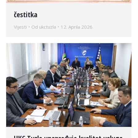
čestitka
Vijesti
Od
ukctuzla
12. Aprila 2026.