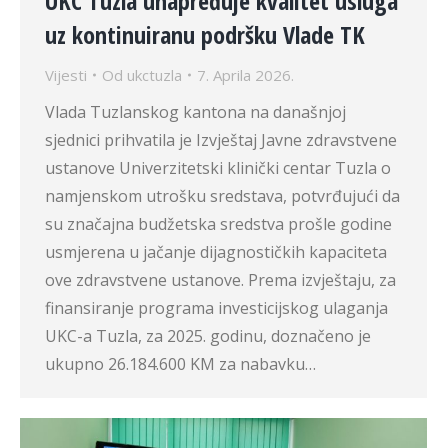
UKC Tuzla unapređuje kvalitet usluga
uz kontinuiranu podršku Vlade TK
Vijesti
Od
ukctuzla
7. Aprila 2026.
Vlada Tuzlanskog kantona na današnjoj
sjednici prihvatila je Izvještaj Javne zdravstvene
ustanove Univerzitetski klinički centar Tuzla o
namjenskom utrošku sredstava, potvrđujući da
su značajna budžetska sredstva prošle godine
usmjerena u jačanje dijagnostičkih kapaciteta
ove zdravstvene ustanove. Prema izvještaju, za
finansiranje programa investicijskog ulaganja
UKC-a Tuzla, za 2025. godinu, doznačeno je
ukupno 26.184.600 KM za nabavku…