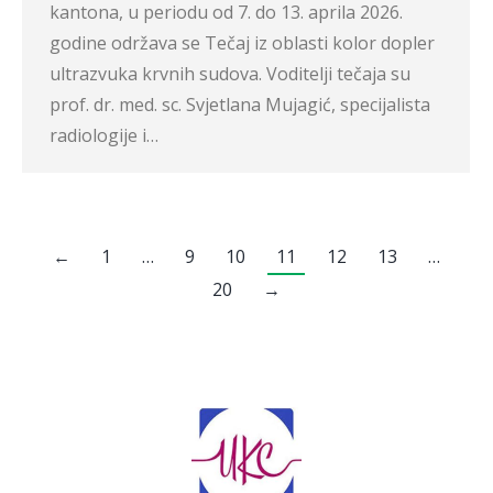
kantona, u periodu od 7. do 13. aprila 2026.
godine održava se Tečaj iz oblasti kolor dopler
ultrazvuka krvnih sudova. Voditelji tečaja su
prof. dr. med. sc. Svjetlana Mujagić, specijalista
radiologije i…
←
1
…
9
10
11
12
13
…
20
→