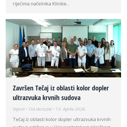
riječima načelnika Klinike…
Završen Tečaj iz oblasti kolor dopler
ultrazvuka krvnih sudova
Vijesti
Od
ukctuzla
13. Aprila 2026.
Tečaj iz oblasti kolor dopler ultrazvuka krvnih