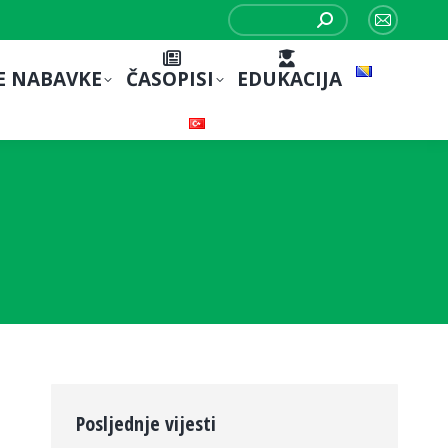
Search:
Mail
page
E NABAVKE
ČASOPISI
EDUKACIJA
opens
in
new
window
Posljednje vijesti