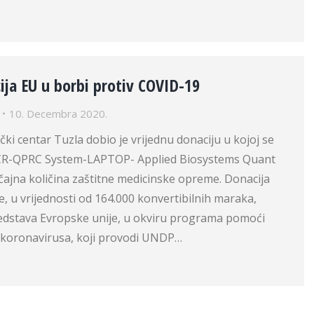
ija EU u borbi protiv COVID-19
10. Decembra 2020.
ički centar Tuzla dobio je vrijednu donaciju u kojoj se
 PCR-QPRC System-LAPTOP- Applied Biosystems Quant
ačajna količina zaštitne medicinske opreme. Donacija
 u vrijednosti od 164.000 konvertibilnih maraka,
sredstava Evropske unije, u okviru programa pomoći
v koronavirusa, koji provodi UNDP…