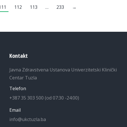
111
112
113
…
233
→
Kontakt
Javna Zdravstvena Ustanova Univerzitetski Klinički
Centar Tuzla
Telefon
+387 35 303 500 (od 07:30 -24:00)
Email
info@ukctuzla.ba