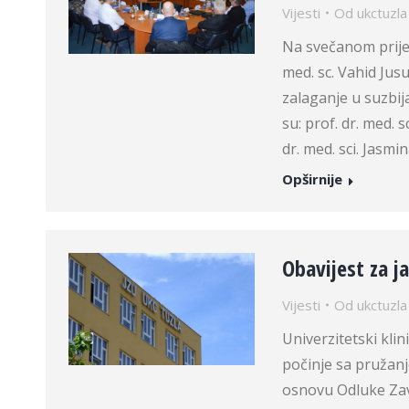
Vijesti
Od
ukctuzla
Na svečanom prijem
med. sc. Vahid Jus
zalaganje u suzbij
su: prof. dr. med. sc
dr. med. sci. Jasmi
Opširnije
Obavijest za j
Vijesti
Od
ukctuzla
Univerzitetski klin
počinje sa pružan
osnovu Odluke Zav