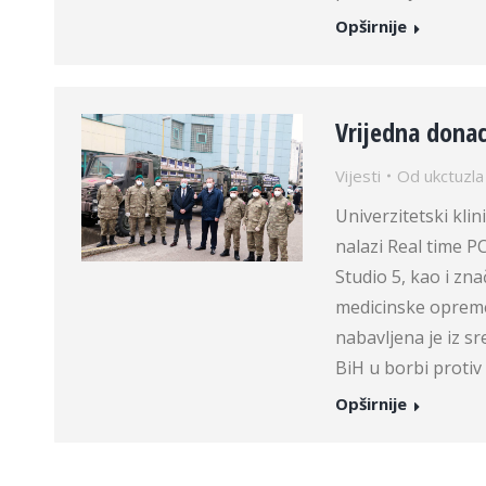
Opširnije
Vrijedna donac
Vijesti
Od
ukctuzla
Univerzitetski klin
nalazi Real time
Studio 5, kao i zn
medicinske opreme,
nabavljena je iz 
BiH u borbi proti
Opširnije