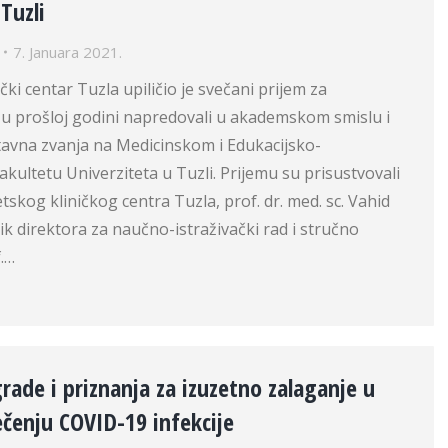
Tuzli
7. Januara 2021.
ički centar Tuzla upiličio je svečani prijem za
 u prošloj godini napredovali u akademskom smislu i
astavna zvanja na Medicinskom i Edukacijsko-
akultetu Univerziteta u Tuzli. Prijemu su prisustvovali
tskog kliničkog centra Tuzla, prof. dr. med. sc. Vahid
k direktora za naučno-istraživački rad i stručno
f.…
rade i priznanja za izuzetno zalaganje u
ječenju COVID-19 infekcije