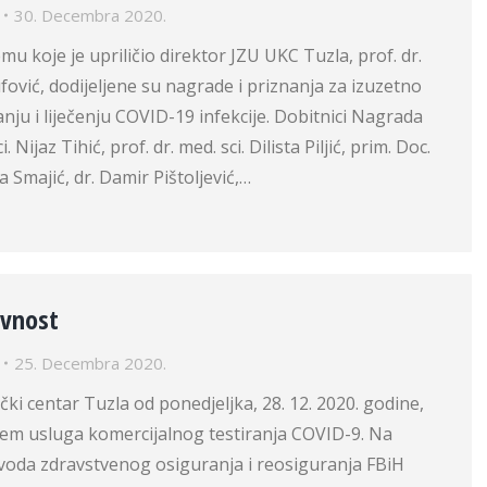
30. Decembra 2020.
u koje je upriličio direktor JZU UKC Tuzla, prof. dr.
ufović, dodijeljene su nagrade i priznanja za izuzetno
anju i liječenju COVID-19 infekcije. Dobitnici Nagrada
i. Nijaz Tihić, prof. dr. med. sci. Dilista Piljić, prim. Doc.
na Smajić, dr. Damir Pištoljević,…
avnost
25. Decembra 2020.
ički centar Tuzla od ponedjeljka, 28. 12. 2020. godine,
jem usluga komercijalnog testiranja COVID-9. Na
oda zdravstvenog osiguranja i reosiguranja FBiH