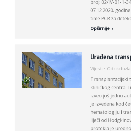
broj: 02/IV-01-1-3
07.12.2020. godine
time PCR za detekc
Opširnije
Urađena trans
Vijesti
Od
ukctuzla
Transplantacijski 
kliničkog centra T
izveo još jednu au
je izvedena kod čet
hematologiju i tr
liječi od Hodgkin
protekla je uredn