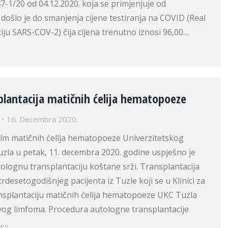
47-1/20 od 04.12.2020. koja se primjenjuje od
 došlo je do smanjenja cijene testiranja na COVID (Real
iju SARS-COV-2) čija cijena trenutno iznosi 96,00…
plantacija matičnih ćelija hematopoeze
16. Decembra 2020.
tim matičnih ćelija hematopoeze Univerzitetskog
uzla u petak, 11. decembra 2020. godine uspješno je
tolognu transplantaciju koštane srži. Transplantacija
rdesetogodišnjeg pacijenta iz Tuzle koji se u Klinici za
ansplantaciju matičnih ćelija hematopoeze UKC Tuzla
ovog limfoma. Procedura autologne transplantacije
o,…