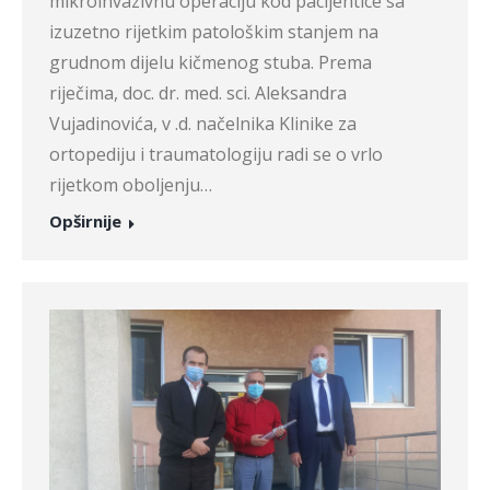
mikroinvazivnu operaciju kod pacijentice sa
izuzetno rijetkim patološkim stanjem na
grudnom dijelu kičmenog stuba. Prema
riječima, doc. dr. med. sci. Aleksandra
Vujadinovića, v .d. načelnika Klinike za
ortopediju i traumatologiju radi se o vrlo
rijetkom oboljenju…
Opširnije