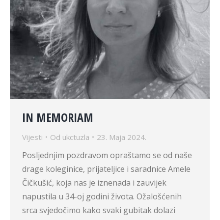
IN MEMORIAM
Vijesti
Od
ukctuzla
23. Maja 2024.
Posljednjim pozdravom opraštamo se od naše
drage koleginice, prijateljice i saradnice Amele
Čičkušić, koja nas je iznenada i zauvijek
napustila u 34-oj godini života. Ožalošćenih
srca svjedočimo kako svaki gubitak dolazi