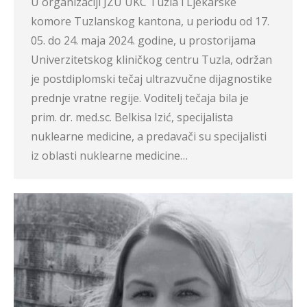
U organizaciji JZU UKC Tuzla i Ljekarske
komore Tuzlanskog kantona, u periodu od 17.
05. do 24. maja 2024. godine, u prostorijama
Univerzitetskog kliničkog centru Tuzla, održan
je postdiplomski tečaj ultrazvučne dijagnostike
prednje vratne regije. Voditelj tečaja bila je
prim. dr. med.sc. Belkisa Izić, specijalista
nuklearne medicine, a predavači su specijalisti
iz oblasti nuklearne medicine…