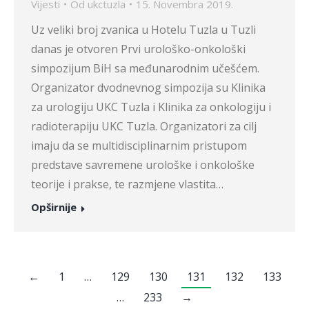
Vijesti
Od
ukctuzla
15. Novembra 2019.
Uz veliki broj zvanica u Hotelu Tuzla u Tuzli
danas je otvoren Prvi urološko-onkološki
simpozijum BiH sa međunarodnim učešćem.
Organizator dvodnevnog simpozija su Klinika
za urologiju UKC Tuzla i Klinika za onkologiju i
radioterapiju UKC Tuzla. Organizatori za cilj
imaju da se multidisciplinarnim pristupom
predstave savremene urološke i onkološke
teorije i prakse, te razmjene vlastita…
Opširnije
←
1
…
129
130
131
132
133
…
233
→