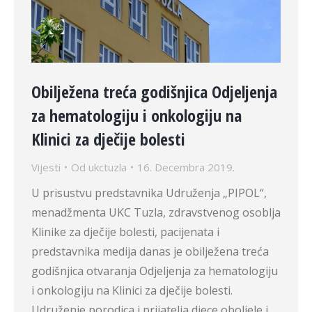
Obilježena treća godišnjica Odjeljenja
za hematologiju i onkologiju na
Klinici za dječije bolesti
Vijesti
Od
ukctuzla
16. Decembra 2019.
U prisustvu predstavnika Udruženja „PIPOL“,
menadžmenta UKC Tuzla, zdravstvenog osoblja
Klinike za dječije bolesti, pacijenata i
predstavnika medija danas je obilježena treća
godišnjica otvaranja Odjeljenja za hematologiju
i onkologiju na Klinici za dječije bolesti.
Udruženje porodica i prijatelja djece oboljele i