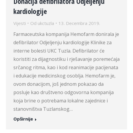
Donacija defibrilatora Odjeljenju
kardiologije
Vijesti
Od
ukctuzla
13. Decembra 2019.
Farmaceutska kompanija Hemofarm donirala je
defibrilator Odjeljenju kardiologije Klinike za
interne bolesti UKC Tuzla. Defibrilator će
koristiti za dijagnostiku i rješavanje poremećaja
srčanog ritma, kao i kod reanimacije pacijenata
i edukacije medicinskog osoblja. Hemofarm je,
ovom donacijom, još jednom pokazao da
posluje kao društveno odgovorna kompanija
koja brine o potrebama lokalne zajednice i
stanovništva Tuzlanskog…
Opširnije