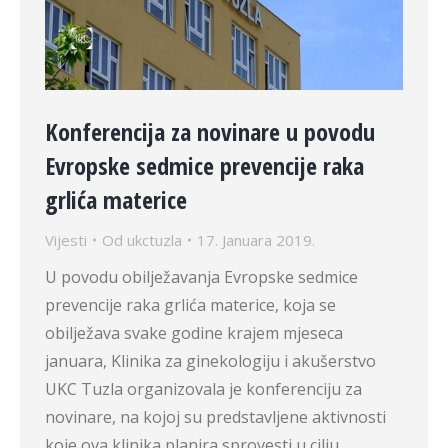
Konferencija za novinare u povodu
Evropske sedmice prevencije raka
grlića materice
Vijesti
Od
ukctuzla
17. Januara 2019.
U povodu obilježavanja Evropske sedmice
prevencije raka grlića materice, koja se
obilježava svake godine krajem mjeseca
januara, Klinika za ginekologiju i akušerstvo
UKC Tuzla organizovala je konferenciju za
novinare, na kojoj su predstavljene aktivnosti
koje ova klinika planira sprovesti u cilju