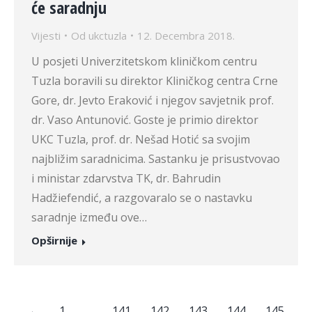
će saradnju
Vijesti
Od
ukctuzla
12. Decembra 2018.
U posjeti Univerzitetskom kliničkom centru
Tuzla boravili su direktor Kliničkog centra Crne
Gore, dr. Jevto Eraković i njegov savjetnik prof.
dr. Vaso Antunović. Goste je primio direktor
UKC Tuzla, prof. dr. Nešad Hotić sa svojim
najbližim saradnicima. Sastanku je prisustvovao
i ministar zdarvstva TK, dr. Bahrudin
Hadžiefendić, a razgovaralo se o nastavku
saradnje između ove…
Opširnije
←
1
…
141
142
143
144
145