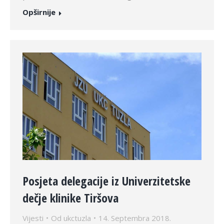
Opširnije
Posjeta delegacije iz Univerzitetske
dečje klinike Tiršova
Vijesti
Od
ukctuzla
14. Septembra 2018.