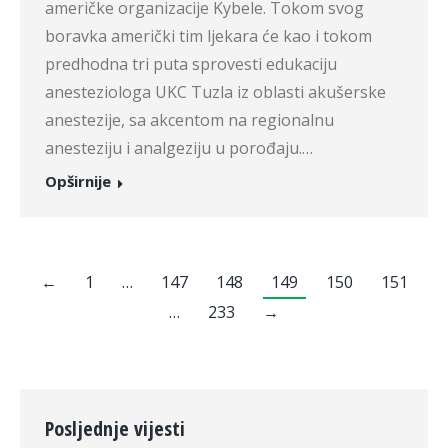
američke organizacije Kybele. Tokom svog
boravka američki tim ljekara će kao i tokom
predhodna tri puta sprovesti edukaciju
anesteziologa UKC Tuzla iz oblasti akušerske
anestezije, sa akcentom na regionalnu
anesteziju i analgeziju u porođaju.…
Opširnije
←
1
…
147
148
149
150
151
…
233
→
Posljednje vijesti