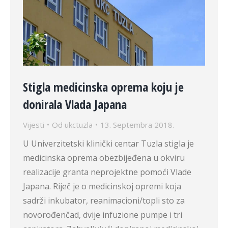
Stigla medicinska oprema koju je
donirala Vlada Japana
Vijesti
Od
ukctuzla
13. Septembra 2018.
U Univerzitetski klinički centar Tuzla stigla je
medicinska oprema obezbijeđena u okviru
realizacije granta neprojektne pomoći Vlade
Japana. Riječ je o medicinskoj opremi koja
sadrži inkubator, reanimacioni/topli sto za
novorođenčad, dvije infuzione pumpe i tri