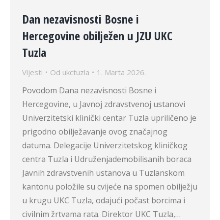
Dan nezavisnosti Bosne i
Hercegovine obilježen u JZU UKC
Tuzla
Vijesti
Od
ukctuzla
1. Marta 2026.
Povodom Dana nezavisnosti Bosne i
Hercegovine, u Javnoj zdravstvenoj ustanovi
Univerzitetski klinički centar Tuzla upriličeno je
prigodno obilježavanje ovog značajnog
datuma. Delegacije Univerzitetskog kliničkog
centra Tuzla i Udruženjademobilisanih boraca
Javnih zdravstvenih ustanova u Tuzlanskom
kantonu položile su cvijeće na spomen obilježju
u krugu UKC Tuzla, odajući počast borcima i
civilnim žrtvama rata. Direktor UKC Tuzla,…