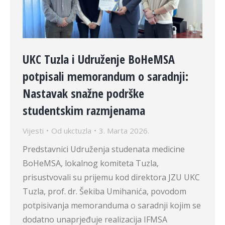
UKC Tuzla i Udruženje BoHeMSA
potpisali memorandum o saradnji:
Nastavak snažne podrške
studentskim razmjenama
Vijesti
Od
ukctuzla
3. Marta 2026.
Predstavnici Udruženja studenata medicine
BoHeMSA, lokalnog komiteta Tuzla,
prisustvovali su prijemu kod direktora JZU UKC
Tuzla, prof. dr. Šekiba Umihanića, povodom
potpisivanja memoranduma o saradnji kojim se
dodatno unaprjeđuje realizacija IFMSA