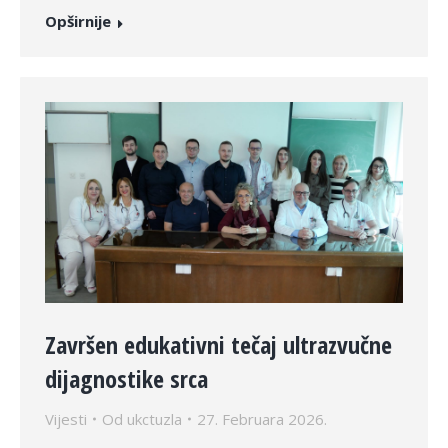
Opširnije
Završen edukativni tečaj ultrazvučne
dijagnostike srca
Vijesti
Od
ukctuzla
27. Februara 2026.