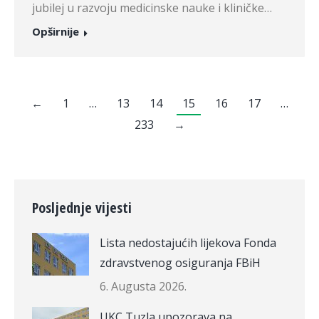
jubilej u razvoju medicinske nauke i kliničke…
Opširnije
←
1
…
13
14
15
16
17
…
233
→
Posljednje vijesti
Lista nedostajućih lijekova Fonda
zdravstvenog osiguranja FBiH
6. Augusta 2026.
UKC Tuzla upozorava na