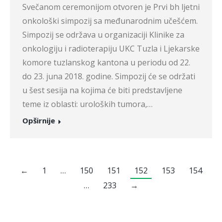
Svečanom ceremonijom otvoren je Prvi bh ljetni
onkološki simpozij sa međunarodnim učešćem.
Simpozij se održava u organizaciji Klinike za
onkologiju i radioterapiju UKC Tuzla i Ljekarske
komore tuzlanskog kantona u periodu od 22.
do 23. juna 2018. godine. Simpozij će se održati
u šest sesija na kojima će biti predstavljene
teme iz oblasti: uroloških tumora,…
Opširnije
←
1
…
150
151
152
153
154
…
233
→