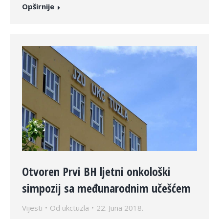
Opširnije
Otvoren Prvi BH ljetni onkološki
simpozij sa međunarodnim učešćem
Vijesti
Od
ukctuzla
22. Juna 2018.