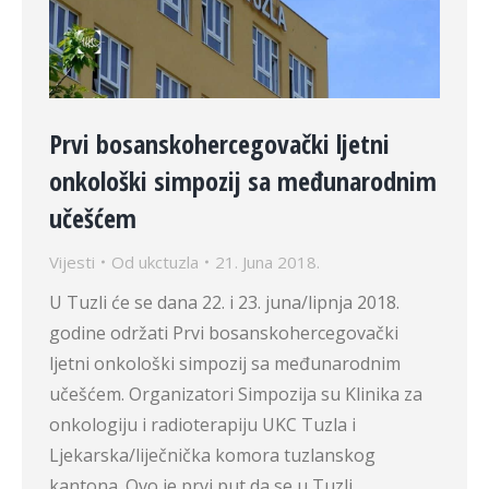
Prvi bosanskohercegovački ljetni
onkološki simpozij sa međunarodnim
učešćem
Vijesti
Od
ukctuzla
21. Juna 2018.
U Tuzli će se dana 22. i 23. juna/lipnja 2018.
godine održati Prvi bosanskohercegovački
ljetni onkološki simpozij sa međunarodnim
učešćem. Organizatori Simpozija su Klinika za
onkologiju i radioterapiju UKC Tuzla i
Ljekarska/liječnička komora tuzlanskog
kantona. Ovo je prvi put da se u Tuzli