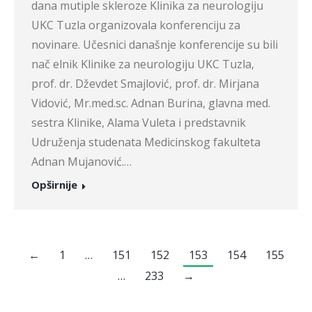
dana mutiple skleroze Klinika za neurologiju
UKC Tuzla organizovala konferenciju za
novinare. Učesnici današnje konferencije su bili
nač elnik Klinike za neurologiju UKC Tuzla,
prof. dr. Dževdet Smajlović, prof. dr. Mirjana
Vidović, Mr.med.sc. Adnan Burina, glavna med.
sestra Klinike, Alama Vuleta i predstavnik
Udruženja studenata Medicinskog fakulteta
Adnan Mujanović.…
Opširnije
←
1
…
151
152
153
154
155
…
233
→