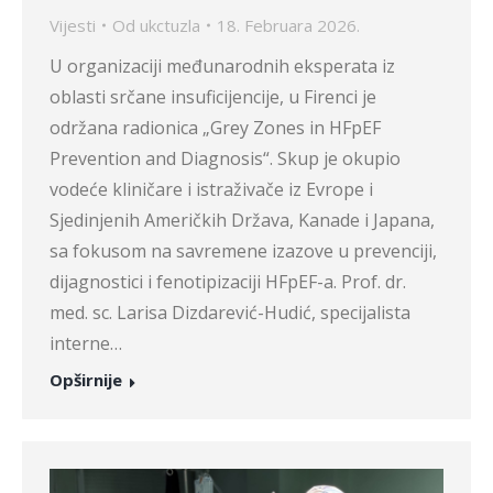
Vijesti
Od
ukctuzla
18. Februara 2026.
U organizaciji međunarodnih eksperata iz
oblasti srčane insuficijencije, u Firenci je
održana radionica „Grey Zones in HFpEF
Prevention and Diagnosis“. Skup je okupio
vodeće kliničare i istraživače iz Evrope i
Sjedinjenih Američkih Država, Kanade i Japana,
sa fokusom na savremene izazove u prevenciji,
dijagnostici i fenotipizaciji HFpEF-a. Prof. dr.
med. sc. Larisa Dizdarević-Hudić, specijalista
interne…
Opširnije