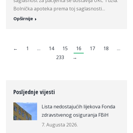
saglasnost za pacijenta se dostavlja UKC Tuzla.
Bolnička apoteka prema toj saglasnosti…
Opširnije
←
1
…
14
15
16
17
18
…
233
→
Posljednje vijesti
Lista nedostajućih lijekova Fonda
zdravstvenog osiguranja FBiH
7. Augusta 2026.