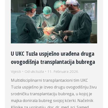
U UKC Tuzla uspješno urađena druga
ovogodišnja transplantacija bubrega
Vijesti
Od
ukctuzla
11. Februara 2026.
Multidisciplinarni transplantacioni tim UKC
Tuzla uspješno je izveo drugu ovogodišnju živu
srodničku transplantaciju bubrega, u kojoj je
majka donirala bubreg svojoj kćerki. Načelnik
Klinike za urologiju, doc. dr. med. sci. Samed