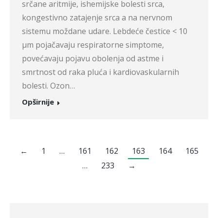
srčane aritmije, ishemijske bolesti srca,
kongestivno zatajenje srca a na nervnom
sistemu moždane udare. Lebdeće čestice < 10
μm pojačavaju respiratorne simptome,
povećavaju pojavu obolenja od astme i
smrtnost od raka pluća i kardiovaskularnih
bolesti. Ozon…
Opširnije
←
1
…
161
162
163
164
165
…
233
→