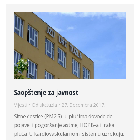
Saopštenje za javnost
Vijesti
Od
ukctuzla
27. Decembra 2017.
Sitne čestice (PM2.5) u plućima dovode do
pojave i pogoršanje astme, HOPB-a i raka
pluća. U kardiovaskularnom sistemu uzrokuju: