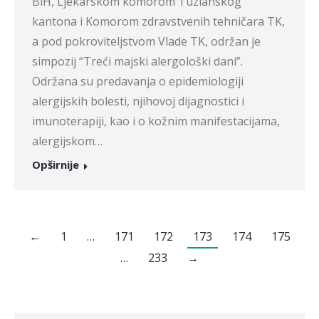
BiH, Ljekarskom komorom Tuzlanskog
kantona i Komorom zdravstvenih tehničara TK,
a pod pokroviteljstvom Vlade TK, održan je
simpozij “Treći majski alergološki dani”.
Održana su predavanja o epidemiologiji
alergijskih bolesti, njihovoj dijagnostici i
imunoterapiji, kao i o kožnim manifestacijama,
alergijskom…
Opširnije
←
1
…
171
172
173
174
175
…
233
→