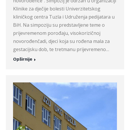
novorođenče”. Simpozij je održan u organizaciji
Klinike za dječije bolesti Univerzitetskog
kliničkog centra Tuzla i Udruženja pedijatara u
BiH. Na simpoziju su predstavljene teme o
prijevremenom porođaju, visokorizičnoj
novorođenčadi, djeci koja su rođena mala za
gestacijsku dob, te tretmanu prijevremeno…
Opširnije