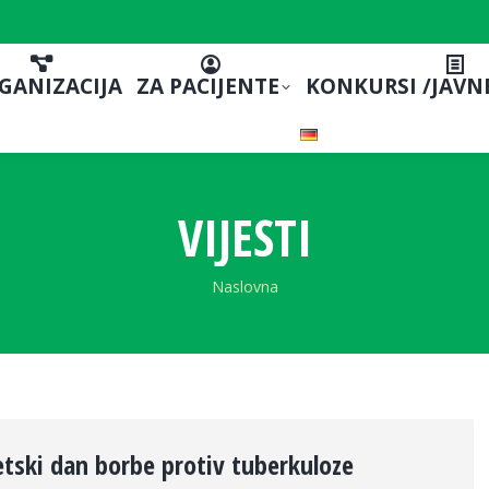
GANIZACIJA
ZA PACIJENTE
KONKURSI /JAVN
VIJESTI
You are here:
Naslovna
etski dan borbe protiv tuberkuloze