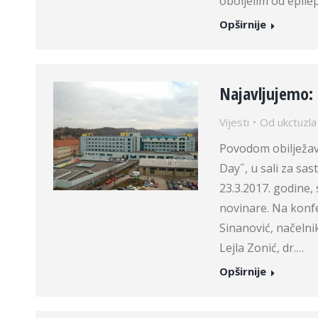
oboljelim od epilep
Opširnije
Najavljujemo:
Vijesti
Od
ukctuzla
Povodom obilježav
Day˝, u sali za sa
23.3.2017. godine,
novinare. Na konfe
Sinanović, načelnik
Lejla Zonić, dr.…
Opširnije