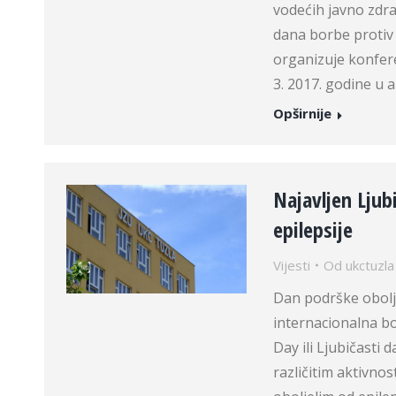
vodećih javno zdr
dana borbe protiv 
organizuje konfere
3. 2017. godine u 
Opširnije
Najavljen Ljub
epilepsije
Vijesti
Od
ukctuzla
Dan podrške obolje
internacionalna bo
Day ili Ljubičasti 
različitim aktivno