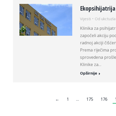
Ekopsihijatrija
Vijesti
Od
ukctuzla
Klinika za psihija
započeli akciju po
radnoj akciji čišće
Prema riječima pro
sprovedena prošle 
Klinike za…
Opširnije
←
1
…
175
176