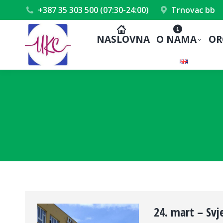
+387 35 303 500 (07:30-24:00)
Trnovac bb
NASLOVNA
O NAMA
OR
24. mart – Svj