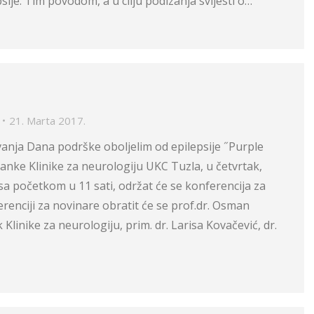
sije. Tim povodom, a u cilju podizanja svijesti o…
21. Marta 2017.
anja Dana podrške oboljelim od epilepsije ˝Purple
stanke Klinike za neurologiju UKC Tuzla, u četvrtak,
 sa početkom u 11 sati, održat će se konferencija za
renciji za novinare obratit će se prof.dr. Osman
 Klinike za neurologiju, prim. dr. Larisa Kovačević, dr.