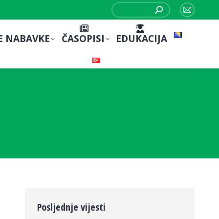
Search:
Mail
page
E NABAVKE
ČASOPISI
EDUKACIJA
opens
in
new
window
Posljednje vijesti