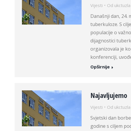
Vijesti
Od
ukctuzla
Današnji dan, 24. 
tuberkuloze. S cilj
populacije o važn
dijagnostici tuber
organizovala je ko
konferenciji, uvođ
Opširnije
Najavljujemo
Vijesti
Od
ukctuzla
Svjetski dan borbe
godine s ciljem pod