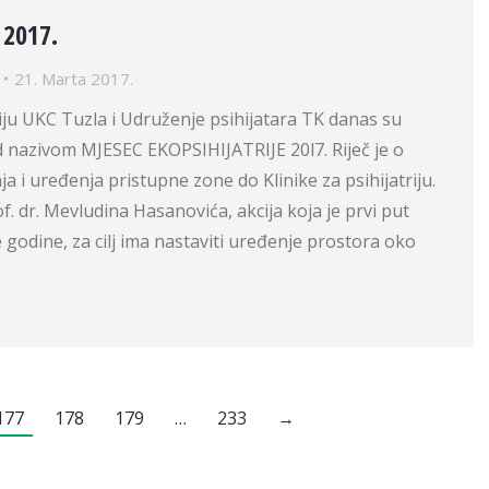
 2017.
21. Marta 2017.
triju UKC Tuzla i Udruženje psihijatara TK danas su
d nazivom MJESEC EKOPSIHIJATRIJE 20l7. Riječ je o
nja i uređenja pristupne zone do Klinike za psihijatriju.
f. dr. Mevludina Hasanovića, akcija koja je prvi put
godine, za cilj ima nastaviti uređenje prostora oko
177
178
179
…
233
→