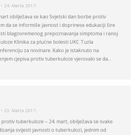
24. Marta 2017.
mart obilježava se kao Svjetski dan borbe protiv
em da se informiše javnost i doprinese edukaciji šire
osti blagovremenog prepoznavanja simptoma i ranoj
kuloze Klinika za plućne bolesti UKC Tuzla
nferenciju za novinare. Kako je istaknuto na
enjem cjepiva protiv tuberkuloze vjerovalo se da…
23. Marta 2017.
 protiv tuberkuloze – 24. mart, obilježava se svake
izanja svijesti javnosti o tuberkulozi, jednim od