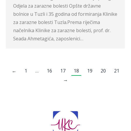
Odjela za zarazne bolesti Opšte državne
bolnice u Tuzli i 35 godina od formiranja Klinike
za zarazne bolesti Tuzla.Prema riječima
načelnika Klinike za zarazne bolesti, prof. dr.
Seada Ahmetagića, zaposlenici…
←
1
…
16
17
18
19
20
21
→