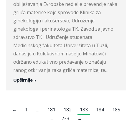
obilježavanja Evropske nedjelje prevencije raka
grlića materice koje sprovode Klinika za
ginekologiju i akušerstvo, Udruženje
ginekologa i perinatologa TK, Zavod za javno
zdravstvo TK i Udruženje studenata
Medicinskog fakulteta Univerziteta u Tuzli,
danas je u Kolektivnom naselju Mihatovići
održano edukativno predavanje o značaju
ranog otkrivanja raka grlića maternice, te…
Opširnije
←
1
…
181
182
183
184
185
…
233
→