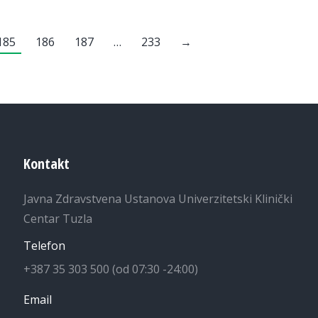
185
186
187
…
233
→
Kontakt
Javna Zdravstvena Ustanova Univerzitetski Klinički
Centar Tuzla
Telefon
+387 35 303 500 (od 07:30 -24:00)
Email