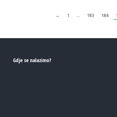
←
1
…
183
184
Gdje se nalazimo?