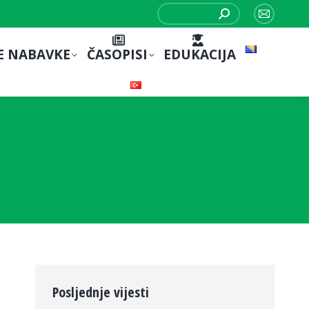
Search:
Mail
page
E NABAVKE
ČASOPISI
EDUKACIJA
opens
in
new
window
Posljednje vijesti