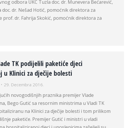
vnog odbora UKC Tuzla doc. dr. Munevera Bećarević,
 doc. dr. Nešad Hotić, pomoćnik direktora za
 prof. dr. Fahrija Skokić, pomoćnik direktora za
ade TK podijelili paketiće djeci
j u Klinici za dječije bolesti
29. Decembra 2016.
ćih novogodišnjih praznika premijer Vlade
a, Bego Gutić sa resornim ministrima u Vladi TK
italiziranu na Klinici za dječije bolesti i tom prilikom
nje paketiće. Premijer Gutić i ministri u vladi
 hospitaliziranoj djeci i uposlenicima zaželjeli su