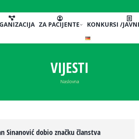
GANIZACIJA
ZA PACIJENTE
KONKURSI /JAVN
VIJESTI
You are here:
Naslovna
n Sinanović dobio značku članstva