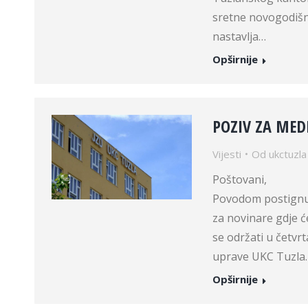
sretne novogodišnj
nastavlja…
Opširnije
POZIV ZA MED
Vijesti
Od
ukctuzla
Po
Povodom postignut
za novinare gdje 
se održati u četvr
uprave UKC Tuzla.
Opširnije