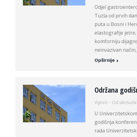
Odjel gastroentero
Tuzla od prvih dan
puta u Bosni i Her
elastografije jetre
komforniju dijagno
neinvazivan način,
Opširnije
Održana godišn
Vijesti
Od
ukctuzla
U Univerzitetskom
godišnja konferenc
rada Univerzitetsk