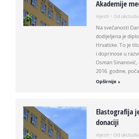
Akademije med
Vijesti
Od
ukctuzla
Na svečanosti Da
dodijeljena je dip
Hrvatske. To je tit
i doprinose u razvo
Osman Sinanović, 
2016. godine, poča
Opširnije
Elastografija j
donaciji
Vijesti
Od
ukctuzla