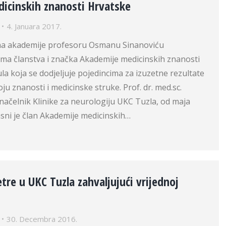
icinskih znanosti Hrvatske
4. Januara 2017.
na akademije profesoru Osmanu Sinanoviću
loma članstva i značka Akademije medicinskih znanosti
ula koja se dodjeljuje pojedincima za izuzetne rezultate
ju znanosti i medicinske struke. Prof. dr. med.sc.
načelnik Klinike za neurologiju UKC Tuzla, od maja
sni je član Akademije medicinskih…
etre u UKC Tuzla zahvaljujući vrijednoj
30. Decembra 2016.