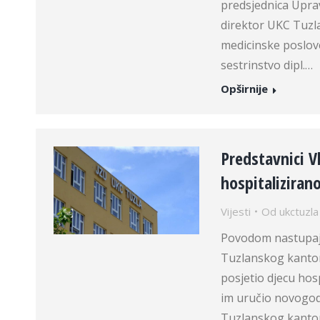
predsjednica Upra
direktor UKC Tuzla
medicinske poslove
sestrinstvo dipl.…
Opširnije
Predstavnici Vl
hospitalizirano
Vijesti
Od
ukctuzla
Povodom nastupaju
Tuzlanskog kanton
posjetio djecu hosp
im uručio novogodiš
Tuzlanskog kantona