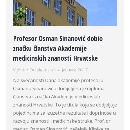
Profesor Osman Sinanović dobio
značku članstva Akademije
medicinskih znanosti Hrvatske
Vijesti
Od
ukctuzla
4. Januara 2017.
Na svečanosti Dana akademije profesoru
Osmanu Sinanoviću dodijeljena je diploma
članstva i značka Akademije medicinskih
znanosti Hrvatske. To je titula koja se dodjeljuje
pojedincima za izuzetne rezultate i doprinose u
razvoju znanosti i medicinske struke. Prof. dr.
med.sc. Osman Sinanović, načelnik Klinike za