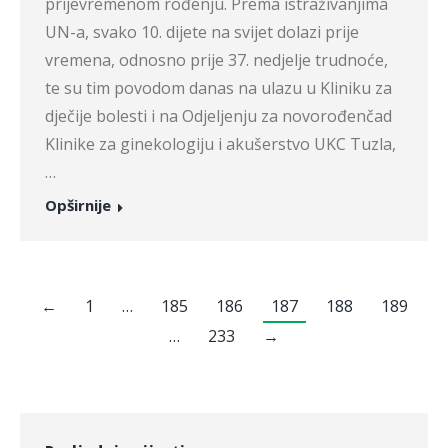
prijevremenom rođenju. Prema istraživanjima
UN-a, svako 10. dijete na svijet dolazi prije
vremena, odnosno prije 37. nedjelje trudnoće,
te su tim povodom danas na ulazu u Kliniku za
dječije bolesti i na Odjeljenju za novorođenčad
Klinike za ginekologiju i akušerstvo UKC Tuzla,
…
Opširnije
←
1
…
185
186
187
188
189
…
233
→