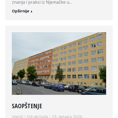
znanja i praksi iz Njemačke u…
Opširnije
SAOPŠTENJE
Vijesti
Od
ukctuzla
25. Januara 2026.