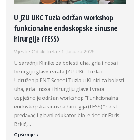
U JZU UKC Tuzla održan workshop
funkcionalne endoskopske sinusne
hirurgije (FESS)
Vijesti
Od
ukctuzla
1. Januara 2026.
U saradnji Klinike za bolesti uha, grla i nosa i
hirurgiju glave i vrata JZU UKC Tuzla i
Udruženja ENT School Tuzla u Klinici za bolesti
uha, grla i nosa i hirurgiju glave i vrata
uspješno je održan workshop “Funkcionalna
endoskopska sinusna hirurgija (FESS).” Gost
predavač i glavni edukator bio je doc. dr Faris
Brkić,…
Opširnije