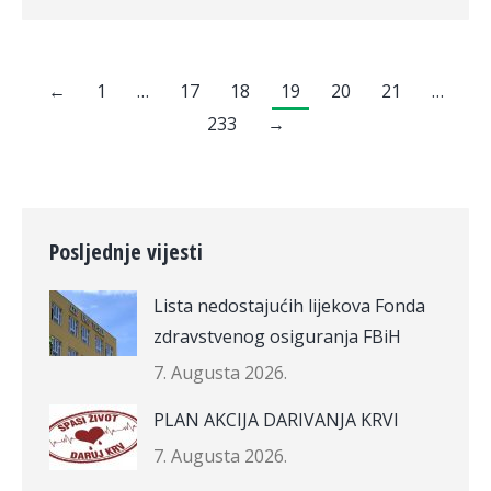
←
1
…
17
18
19
20
21
…
233
→
Posljednje vijesti
Lista nedostajućih lijekova Fonda
zdravstvenog osiguranja FBiH
7. Augusta 2026.
PLAN AKCIJA DARIVANJA KRVI
7. Augusta 2026.