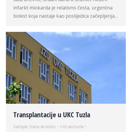
infarkt miokarda je relativno česta, urgentna
bolest koja nastaje kao poslijedica začepljenja…
Transplantacije u UKC Tuzla
Sample Data-Articles
Od
ukctuzla