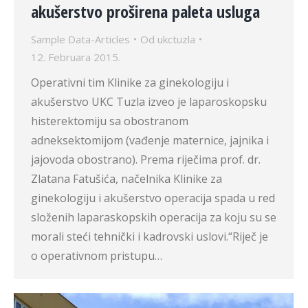
akušerstvo proširena paleta usluga
Sample Data-Articles
Od
ukctuzla
12. Februara 2015.
Operativni tim Klinike za ginekologiju i
akušerstvo UKC Tuzla izveo je laparoskopsku
histerektomiju sa obostranom
adneksektomijom (vađenje maternice, jajnika i
jajovoda obostrano). Prema riječima prof. dr.
Zlatana Fatušića, načelnika Klinike za
ginekologiju i akušerstvo operacija spada u red
složenih laparaskopskih operacija za koju su se
morali steći tehnički i kadrovski uslovi.“Riječ je
o operativnom pristupu…