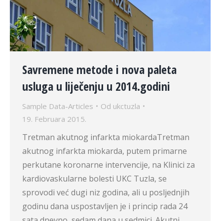
Savremene metode i nova paleta
usluga u liječenju u 2014.godini
Sample Data-Articles
Od
ukctuzla
19. Februara 2015.
Tretman akutnog infarkta miokardaTretman
akutnog infarkta miokarda, putem primarne
perkutane koronarne intervencije, na Klinici za
kardiovaskularne bolesti UKC Tuzla, se
sprovodi već dugi niz godina, ali u posljednjih
godinu dana uspostavljen je i princip rada 24
sata dnevno, sedam dana u sedmici. Akutni