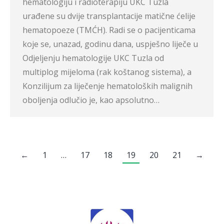
hematologiju i radioterapiju UKC Tuzla
urađene su dvije transplantacije matične ćelije
hematopoeze (TMĆH). Radi se o pacijenticama
koje se, unazad, godinu dana, uspješno liječe u
Odjeljenju hematologije UKC Tuzla od
multiplog mijeloma (rak koštanog sistema), a
Konzilijum za liječenje hematoloških malignih
oboljenja odlučio je, kao apsolutno…
←
1
…
17
18
19
20
21
→