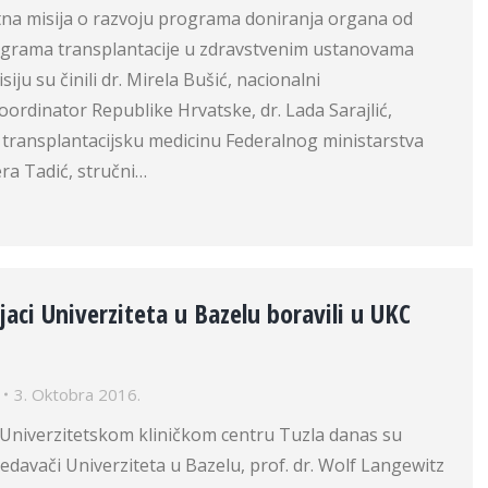
rtna misija o razvoju programa doniranja organa od
ograma transplantacije u zdravstvenim ustanovama
iju su činili dr. Mirela Bušić, nacionalni
koordinator Republike Hrvatske, dr. Lada Sarajlić,
 transplantacijsku medicinu Federalnog ministarstva
era Tadić, stručni…
jaci Univerziteta u Bazelu boravili u UKC
3. Oktobra 2016.
 Univerzitetskom kliničkom centru Tuzla danas su
redavači Univerziteta u Bazelu, prof. dr. Wolf Langewitz