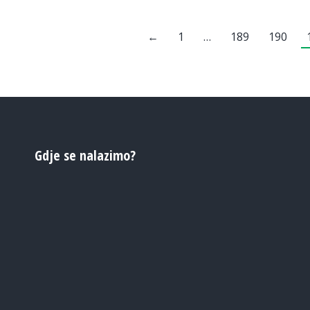
←
1
…
189
190
Gdje se nalazimo?