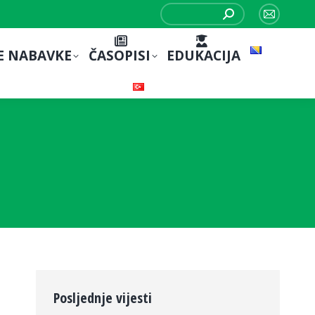
Search:
Mail
page
E NABAVKE
ČASOPISI
EDUKACIJA
opens
in
new
window
Posljednje vijesti