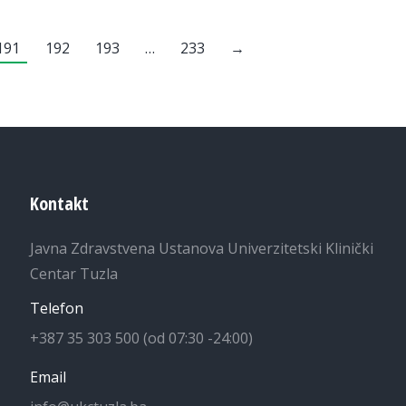
191
192
193
…
233
→
Kontakt
Javna Zdravstvena Ustanova Univerzitetski Klinički
Centar Tuzla
Telefon
+387 35 303 500 (od 07:30 -24:00)
Email