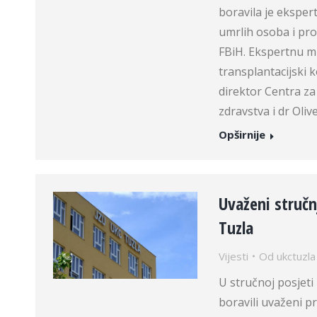
boravila je ekspe
umrlih osoba i pr
FBiH. Ekspertnu mis
transplantacijski 
direktor Centra za
zdravstva i dr Oliv
Opširnije
Uvaženi stručn
Tuzla
Vijesti
Od
ukctuzla
U stručnoj posjeti
boravili uvaženi p