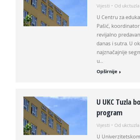
Vijesti
Od
ukctuzla
U Centru za edukac
Pašić, koordinator
revijalno predavan
danas i sutra. U o
najznačajnije segm
u…
Opširnije
U UKC Tuzla bo
program
Vijesti
Od
ukctuzla
U Univerzitetskom