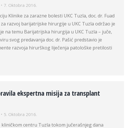
7. Oktobra 2016.
iju Klinike za zarazne bolesti UKC Tuzla, doc. dr. Fuad
 za razvoj barijatrijske hirurgije u UKC Tuzla održao je
je na temu Barijatrijska hirurgija u UKC Tuzla – juče,
kviru svog predavanja doc. dr. Pašić predstavio je
ente razvoja hirurškog liječenja patološke pretilosti
ravila ekspertna misija za transplant
5. Oktobra 2016.
 kliničkom centru Tuzla tokom jučerašnjeg dana