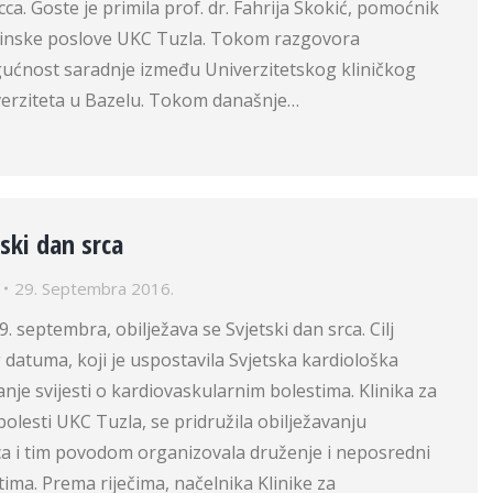
icca. Goste je primila prof. dr. Fahrija Skokić, pomoćnik
cinske poslove UKC Tuzla. Tokom razgovora
ućnost saradnje između Univerzitetskog kliničkog
iverziteta u Bazelu. Tokom današnje…
tski dan srca
29. Septembra 2016.
. septembra, obilježava se Svjetski dan srca. Cilj
 datuma, koji je uspostavila Svjetska kardiološka
anje svijesti o kardiovaskularnim bolestima. Klinika za
olesti UKC Tuzla, se pridružila obilježavanju
ca i tim povodom organizovala druženje i neposredni
tima. Prema riječima, načelnika Klinike za