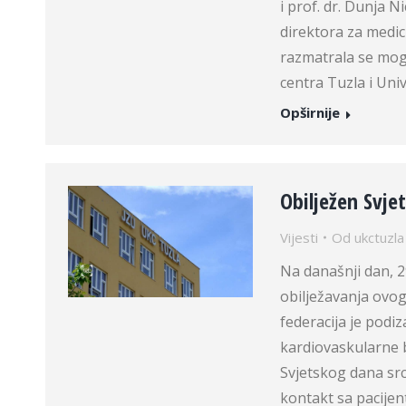
i prof. dr. Dunja N
direktora za medi
razmatrala se mog
centra Tuzla i Un
Opširnije
Obilježen Svje
Vijesti
Od
ukctuzla
Na današnji dan, 29
obilježavanja ovog
federacija je podiz
kardiovaskularne b
Svjetskog dana sr
kontakt sa pacijen