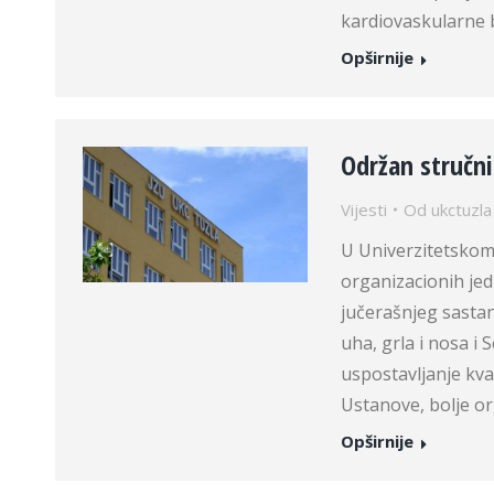
kardiovaskularne 
Opširnije
Održan stručni
Vijesti
Od
ukctuzla
U Univerzitetskom
organizacionih jedi
jučerašnjeg sastank
uha, grla i nosa i 
uspostavljanje kva
Ustanove, bolje or
Opširnije