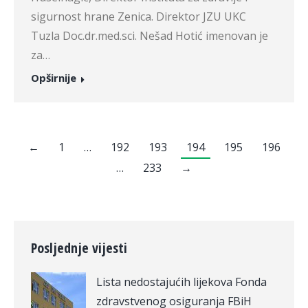
sigurnost hrane Zenica. Direktor JZU UKC
Tuzla Doc.dr.med.sci. Nešad Hotić imenovan je
za…
Opširnije
←
1
…
192
193
194
195
196
…
233
→
Posljednje vijesti
Lista nedostajućih lijekova Fonda
zdravstvenog osiguranja FBiH