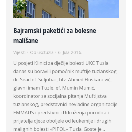
Bajramski paketići za bolesne
mališane
Vijesti
Od
ukctuzla
6. Jula 2016.
U posjeti Klinici za dječije bolesti UKC Tuzla
danas su boravili pomoćnik muftije tuzlanskog
dr. Sead ef. Seljubac, hfz. Ahmed Huskanović,
glavni imam Tuzle, ef. Mumin Mumić,
koordinator za socijalna pitanja Muftijstva
tuzlanskog, predstavnici nevladine organizacije
EMMAUS i predstvnici Udruženja porodica i
prijatelja djece oboljele od leukemije i drugih
malignih bolesti «PIPOL» Tuzla. Goste je…