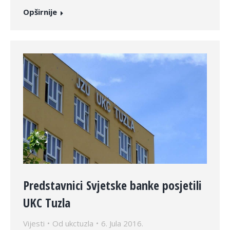
Opširnije
Predstavnici Svjetske banke posjetili
UKC Tuzla
Vijesti
Od
ukctuzla
6. Jula 2016.