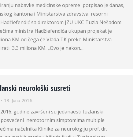
iranju nabavke medicinske opreme potpisao je danas,
skog kantona i Ministarstva zdravstva, resorni
 Hadžiefendić sa direktorom JZU UKC Tuzla Nešadom
ječima ministra Hadžiefendića ukupan projekat je
iliona KM od čega će Vlada TK preko Ministarstva
irati 3,3 miliona KM. „Ovo je nakon…
zlanski neurološki susreti
13. Juna 2016.
 2016. godine završeni su jedanaesti tuzlanski
ti posvećeni nemotornim simptomima multiple
ječima načelnika Klinike za neurologiju prof. dr.