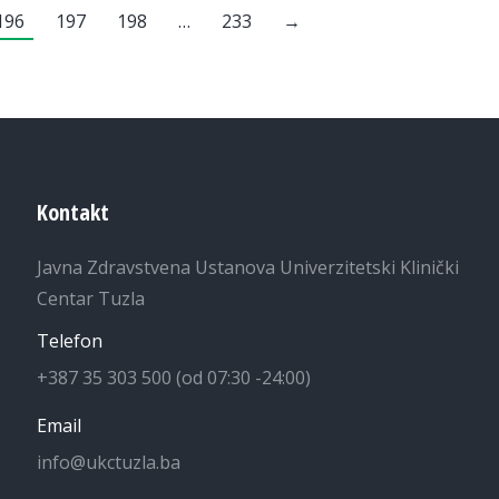
196
197
198
…
233
→
Kontakt
Javna Zdravstvena Ustanova Univerzitetski Klinički
Centar Tuzla
Telefon
+387 35 303 500 (od 07:30 -24:00)
Email
info@ukctuzla.ba