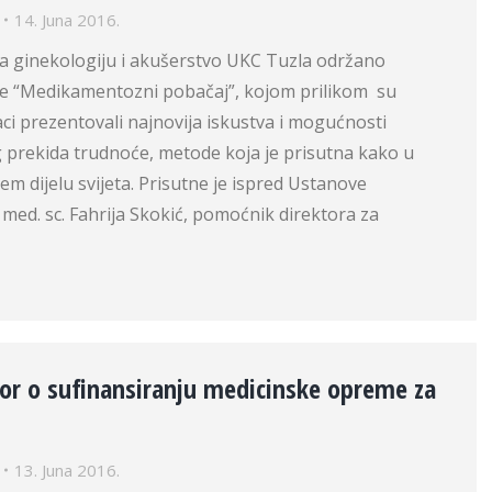
14. Juna 2016.
 za ginekologiju i akušerstvo UKC Tuzla održano
e “Medikamentozni pobačaj”, kojom prilikom su
ci prezentovali najnovija iskustva i mogućnosti
rekida trudnoće, metode koja je prisutna kako u
em dijelu svijeta. Prisutne je ispred Ustanove
. med. sc. Fahrija Skokić, pomoćnik direktora za
or o sufinansiranju medicinske opreme za
13. Juna 2016.