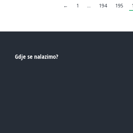
←
1
…
194
195
Gdje se nalazimo?