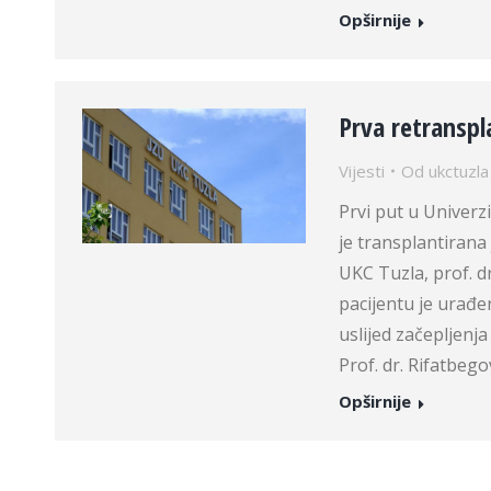
Opširnije
Prva retranspl
Vijesti
Od
ukctuzla
Prvi put u Univerz
je transplantirana 
UKC Tuzla, prof. d
pacijentu je urađe
uslijed začepljenja
Prof. dr. Rifatbego
Opširnije