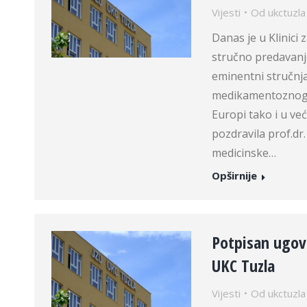
Vijesti
Od
ukctuzla
Danas je u Klinici
stručno predavanj
eminentni stručnja
medikamentoznog p
Europi tako i u već
pozdravila prof.dr
medicinske…
Opširnije
Potpisan ugov
UKC Tuzla
Vijesti
Od
ukctuzla