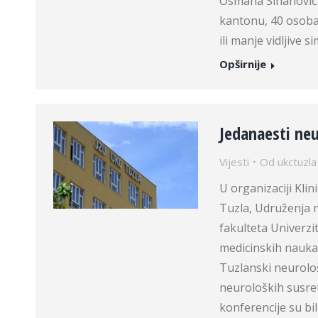
Osmana Sinanovića
kantonu, 40 osoba 
ili manje vidljiv
Opširnije
Jedanaesti neu
Vijesti
Od
ukctuzla
U organizaciji Kli
Tuzla, Udruženja 
fakulteta Univerzi
medicinskih nauka
Tuzlanski neurološ
neuroloških susret
konferencije su bi