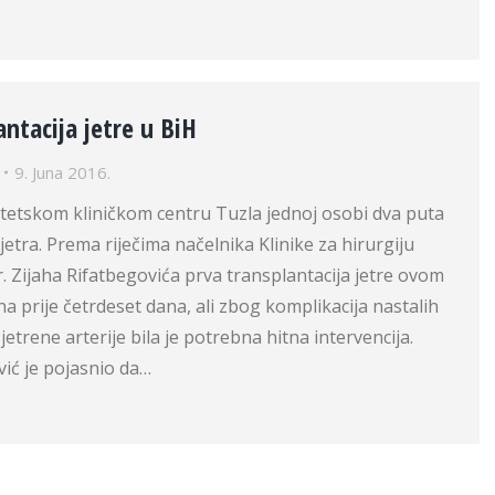
antacija jetre u BiH
9. Juna 2016.
itetskom kliničkom centru Tuzla jednoj osobi dva puta
jetra. Prema riječima načelnika Klinike za hirurgiju
r. Zijaha Rifatbegovića prva transplantacija jetre ovom
na prije četrdeset dana, ali zbog komplikacija nastalih
 jetrene arterije bila je potrebna hitna intervencija.
vić je pojasnio da…