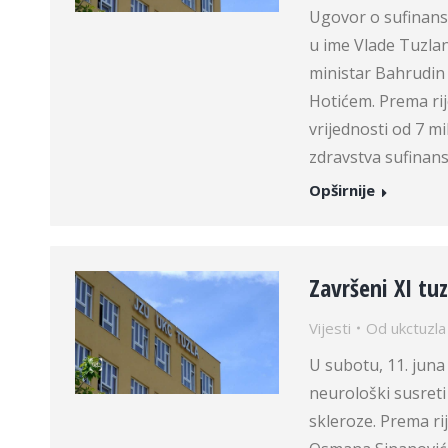
Ugovor o sufinans
u ime Vlade Tuzlan
ministar Bahrudin
Hotićem. Prema ri
vrijednosti od 7 m
zdravstva sufinans
Opširnije
Završeni XI tu
Vijesti
Od
ukctuzla
U subotu, 11. juna
neurološki susre
skleroze. Prema ri