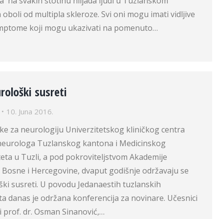
 na svakih stotinu hiljada ljudi u Tuzlanskom
oboli od multipla skleroze. Svi oni mogu imati vidljive
e simptome koji mogu ukazivati na pomenuto…
rološki susreti
10. Juna 2016.
nike za neurologiju Univerzitetskog kliničkog centra
neurologa Tuzlanskog kantona i Medicinskog
teta u Tuzli, a pod pokroviteljstvom Akademije
 Bosne i Hercegovine, dvaput godišnje održavaju se
ki susreti. U povodu Jedanaestih tuzlanskih
a danas je održana konferencija za novinare. Učesnici
li prof. dr. Osman Sinanović,…