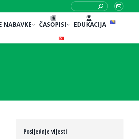
Search:
Mail
page
E NABAVKE
ČASOPISI
EDUKACIJA
opens
in
new
window
Posljednje vijesti