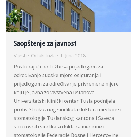
Saopštenje za javnost
Vijesti
Od
ukctuzla
1. Juna 2018.
Postupajući po tužbi sa prijedlogom za
određivanje sudske mjere osiguranja i
prijedlogom za određivanje privremene mjere
koju je Javna zdravstvena ustanova
Univerzitetski klinički centar Tuzla podnijela
protiv Strukovnog sindikata doktora medicine i
stomatologije Tuzlanskog kantona i Saveza
strukovnih sindikata doktora medicine i
stomatologije Federacije Bosne i Hercegovine,