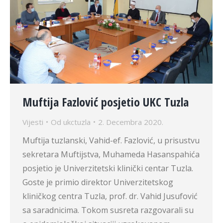
Muftija Fazlović posjetio UKC Tuzla
Vijesti
Od
ukctuzla
2. Decembra 2020.
Muftija tuzlanski, Vahid-ef. Fazlović, u prisustvu
sekretara Muftijstva, Muhameda Hasanspahića
posjetio je Univerzitetski klinički centar Tuzla.
Goste je primio direktor Univerzitetskog
kliničkog centra Tuzla, prof. dr. Vahid Jusufović
sa saradnicima. Tokom susreta razgovarali su