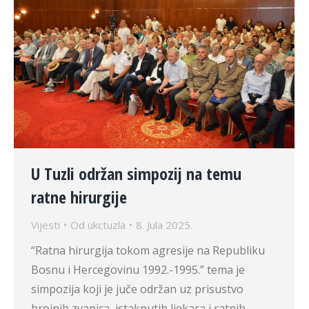
U Tuzli održan simpozij na temu
ratne hirurgije
Vijesti
Od
ukctuzla
8. Jula 2025.
“Ratna hirurgija tokom agresije na Republiku
Bosnu i Hercegovinu 1992.-1995.” tema je
simpozija koji je juče održan uz prisustvo
brojnih zvanica, istaknutih ljekara i ratnih