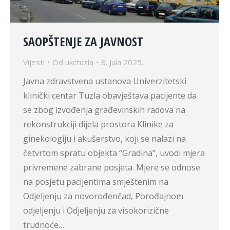
SAOPŠTENJE ZA JAVNOST
Vijesti
Od
ukctuzla
8. Jula 2025.
Javna zdravstvena ustanova Univerzitetski
klinički centar Tuzla obavještava pacijente da
se zbog izvođenja građevinskih radova na
rekonstrukciji dijela prostora Klinike za
ginekologiju i akušerstvo, koji se nalazi na
četvrtom spratu objekta “Gradina”, uvodi mjera
privremene zabrane posjeta. Mjere se odnose
na posjetu pacijentima smještenim na
Odjeljenju za novorođenčad, Porođajnom
odjeljenju i Odjeljenju za visokorizične
trudnoće…