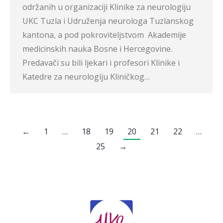
održanih u organizaciji Klinike za neurologiju
UKC Tuzla i Udruženja neurologa Tuzlanskog
kantona, a pod pokroviteljstvom Akademije
medicinskih nauka Bosne i Hercegovine.
Predavači su bili ljekari i profesori Klinike i
Katedre za neurologiju Kliničkog…
←
1
…
18
19
20
21
22
…
25
→