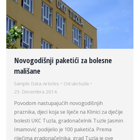
Novogodišnji paketići za bolesne
mališane
Sample Data-Articles
Od
ukctuzla
23. Decembra 2014.
Povodom nastupajućih novogodišnjih
praznika, djeci koja se liječe na Klinici za dječije
bolesti UKC Tuzla, gradonačelnik Tuzle Jasmin
Imamović podijelio je 100 paketića. Prema
riječima gradonačelnika, grad Tuzla je ove