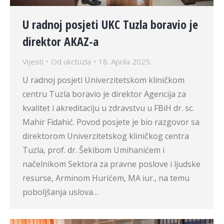
U radnoj posjeti UKC Tuzla boravio je
direktor AKAZ-a
Vijesti
Od
ukctuzla
18. Aprila 2025.
U radnoj posjeti Univerzitetskom kliničkom
centru Tuzla boravio je direktor Agencija za
kvalitet i akreditaciju u zdravstvu u FBiH dr. sc.
Mahir Fidahić. Povod posjete je bio razgovor sa
direktorom Univerzitetskog kliničkog centra
Tuzla, prof. dr. Šekibom Umihanićem i
načelnikom Sektora za pravne poslove i ljudske
resurse, Arminom Hurićem, MA iur., na temu
poboljšanja uslova…