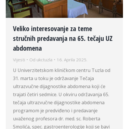
Veliko interesovanje za teme
stručnih predavanja na 65. tečaju UZ
abdomena
Vijesti
Od
ukctuzla
16. Aprila 2025.
U Univerzitetskom kliničkom centru Tuzla od
31. marta u toku je održavanje Tečaja
ultrazvučne dijagnostike abdomena koji će
trajati četiri sedmice. U okviru održavanja 65.
tečaja ultrazvučne dijagnostike abdomena
programom je predviđeno i predavanje
uvaženog profesora dr. med. sc. Roberta
Smolića, spec. gastroenterologije koji se bavi