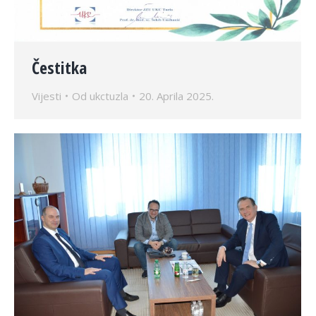
Čestitka
Vijesti
Od
ukctuzla
20. Aprila 2025.