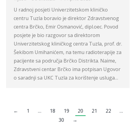
U radnoj posjeti Univerzitetskom kliničko
centru Tuzla boravio je direktor Zdravstvenog
centra Brčko, Emir Osmanović, dipl.oec. Povod
posjete je bio razgovor sa direktorom
Univerzitetskog kliničkog centra Tuzla, prof. dr.
Šekibom Umihanićem, na temu radioterapije za
pacijente sa područja Brčko Distrikta. Naime,
Zdravstveni centar Brčko ima potpisan Ugovor
o saradnji sa UKC Tuzla za korištenje usluga…
←
1
…
18
19
20
21
22
…
30
→