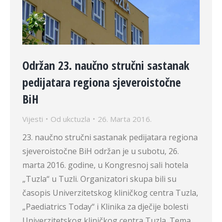
Održan 23. naučno stručni sastanak
pedijatara regiona sjeveroistočne
BiH
Vijesti
Od
ukctuzla
26. Marta 2016.
23. naučno stručni sastanak pedijatara regiona
sjeveroistočne BiH održan je u subotu, 26.
marta 2016. godine, u Kongresnoj sali hotela
„Tuzla“ u Tuzli. Organizatori skupa bili su
časopis Univerzitetskog kliničkog centra Tuzla,
„Paediatrics Today“ i Klinika za dječije bolesti
Univerzitetskog kliničkog centra Tuzla. Tema