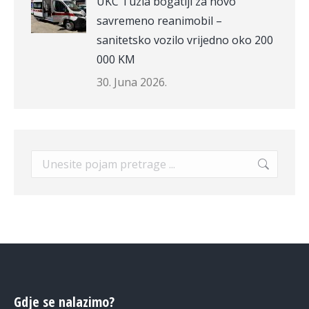
UKC Tuzla bogatiji za novo
savremeno reanimobil –
sanitetsko vozilo vrijedno oko 200
000 KM
30. Juna 2026.
Search:
Gdje se nalazimo?