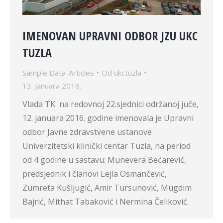
IMENOVAN UPRAVNI ODBOR JZU UKC
TUZLA
Sample Data-Articles
Od
ukctuzla
13. Januara 2016.
Vlada TK na redovnoj 22.sjednici održanoj juče,
12. januara 2016. godine imenovala je Upravni
odbor Javne zdravstvene ustanove
Univerzitetski klinički centar Tuzla, na period
od 4 godine u sastavu: Munevera Bećarević,
predsjednik i članovi Lejla Osmančević,
Zumreta Kušljugić, Amir Tursunović, Mugdim
Bajrić, Mithat Tabaković i Nermina Čeliković.