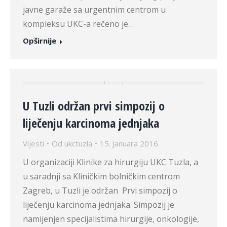
javne garaže sa urgentnim centrom u
kompleksu UKC-a rečeno je…
Opširnije
U Tuzli održan prvi simpozij o
liječenju karcinoma jednjaka
Vijesti
Od
ukctuzla
15. Januara 2016.
U organizaciji Klinike za hirurgiju UKC Tuzla, a
u saradnji sa Kliničkim bolničkim centrom
Zagreb, u Tuzli je održan Prvi simpozij o
liječenju karcinoma jednjaka. Simpozij je
namijenjen specijalistima hirurgije, onkologije,