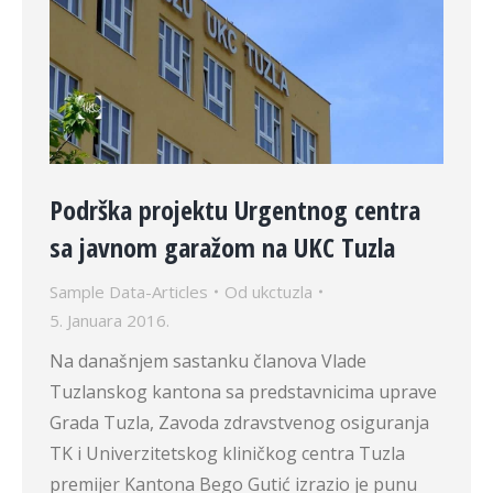
Podrška projektu Urgentnog centra
sa javnom garažom na UKC Tuzla
Sample Data-Articles
Od
ukctuzla
5. Januara 2016.
Na današnjem sastanku članova Vlade
Tuzlanskog kantona sa predstavnicima uprave
Grada Tuzla, Zavoda zdravstvenog osiguranja
TK i Univerzitetskog kliničkog centra Tuzla
premijer Kantona Bego Gutić izrazio je punu