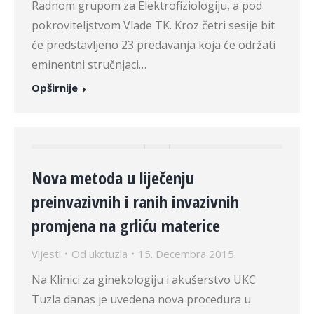
Radnom grupom za Elektrofiziologiju, a pod
pokroviteljstvom Vlade TK. Kroz četri sesije bit
će predstavljeno 23 predavanja koja će održati
eminentni stručnjaci…
Opširnije
Nova metoda u liječenju
preinvazivnih i ranih invazivnih
promjena na grliću materice
Vijesti
Od
ukctuzla
15. Decembra 2015.
Na Klinici za ginekologiju i akušerstvo UKC
Tuzla danas je uvedena nova procedura u