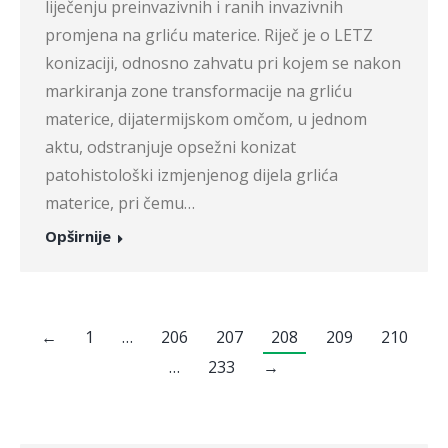
liječenju preinvazivnih i ranih invazivnih
promjena na grliću materice. Riječ je o LETZ
konizaciji, odnosno zahvatu pri kojem se nakon
markiranja zone transformacije na grliću
materice, dijatermijskom omčom, u jednom
aktu, odstranjuje opsežni konizat
patohistološki izmjenjenog dijela grlića
materice, pri čemu…
Opširnije
←
1
…
206
207
208
209
210
…
233
→