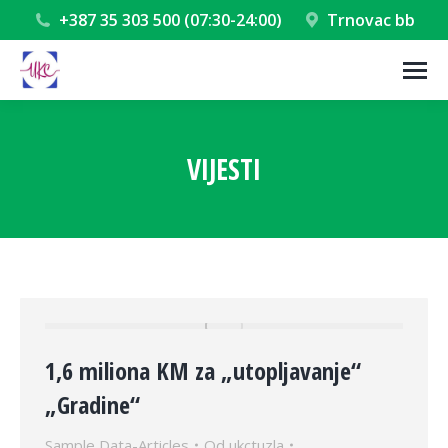
+387 35 303 500 (07:30-24:00)
Trnovac bb
VIJESTI
You are here:
1,6 miliona KM za „utopljavanje“
„Gradine“
Sample Data-Articles
Od
ukctuzla