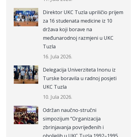
Direktor UKC Tuzla upriličio prijem
za 16 studenata medicine iz 10
država koji borave na
međunarodnoj razmjeni u UKC
Tuzla
16. Jula 2026.
Delegacija Univerziteta Inonu iz
Turske boravila u radnoj posjeti
UKC Tuzla
10. Jula 2026.
Održan naučno-stručni
simpozijum “Organizacija
zbrinjavanja povrijeđenih i
oboljelih u UKC Tuzla 1992–1995.