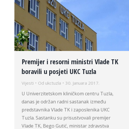
Premijer i resorni ministri Vlade TK
boravili u posjeti UKC Tuzla
Vijesti
Od
ukctuzla
30. Januara 2017.
U Univerzitetskom kliničkom centru Tuzla,
danas je održan radni sastanak između
predstavnika Vlade TK i zaposlenika UKC
Tuzla. Sastanku su prisustvovali premijer
Vlade TK, Bego Gutić, ministar zdravstva