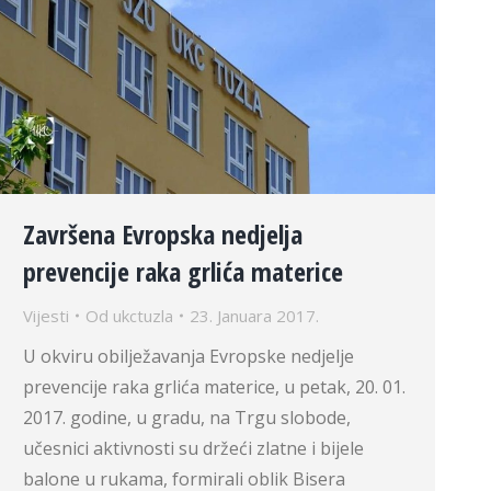
Završena Evropska nedjelja
prevencije raka grlića materice
Vijesti
Od
ukctuzla
23. Januara 2017.
U okviru obilježavanja Evropske nedjelje
prevencije raka grlića materice, u petak, 20. 01.
2017. godine, u gradu, na Trgu slobode,
učesnici aktivnosti su držeći zlatne i bijele
balone u rukama, formirali oblik Bisera