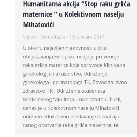
Humanitarna akcija “Stop raku grlića
maternice ” u Kolektivnom naselju
Mihatovići
Vijesti
Od
ukctuzla
19. Januara 2017.
U okviru najavljenih aktivnosti u cilju
obilježavanja Evropske nedjelje prevencije
raka grlića materice koje sprovode Klinika za
ginekologiju i akušerstvo, Udruženje
ginekologa i perinatologa TK, Zavod za javno
zdravstvo TK i Udruženje studenata
Medicinskog fakulteta Univerziteta u Tuzli,
danas je u Kolektivnom naselju Mihatovići
održano edukativno predavanje o značaju
ranog otkrivanja raka grlića maternice, te…