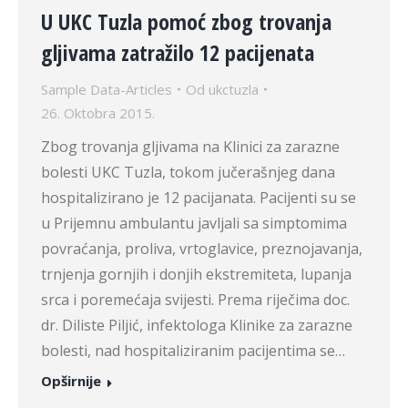
U UKC Tuzla pomoć zbog trovanja
gljivama zatražilo 12 pacijenata
Sample Data-Articles
Od
ukctuzla
26. Oktobra 2015.
Zbog trovanja gljivama na Klinici za zarazne
bolesti UKC Tuzla, tokom jučerašnjeg dana
hospitalizirano je 12 pacijanata. Pacijenti su se
u Prijemnu ambulantu javljali sa simptomima
povraćanja, proliva, vrtoglavice, preznojavanja,
trnjenja gornjih i donjih ekstremiteta, lupanja
srca i poremećaja svijesti. Prema riječima doc.
dr. Diliste Piljić, infektologa Klinike za zarazne
bolesti, nad hospitaliziranim pacijentima se…
Opširnije