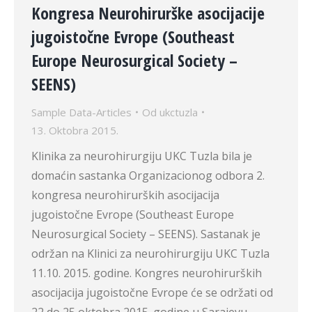
Kongresa Neurohirurške asocijacije
jugoistočne Evrope (Southeast
Europe Neurosurgical Society –
SEENS)
Sample Data-Articles
Od
ukctuzla
13. Oktobra 2015.
Klinika za neurohirurgiju UKC Tuzla bila je
domaćin sastanka Organizacionog odbora 2.
kongresa neurohirurških asocijacija
jugoistočne Evrope (Southeast Europe
Neurosurgical Society – SEENS). Sastanak je
održan na Klinici za neurohirurgiju UKC Tuzla
11.10. 2015. godine. Kongres neurohirurških
asocijacija jugoistočne Evrope će se održati od
22 do 25 oktobra 2015. godine u Sarajevu.