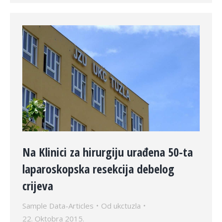
Na Klinici za hirurgiju urađena 50-ta
laparoskopska resekcija debelog
crijeva
Sample Data-Articles
Od
ukctuzla
22. Oktobra 2015.