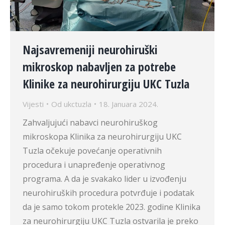
Najsavremeniji neurohiruški
mikroskop nabavljen za potrebe
Klinike za neurohirurgiju UKC Tuzla
Vijesti
Od
ukctuzla
18. Januara 2024.
Zahvaljujući nabavci neurohiruškog
mikroskopa Klinika za neurohirurgiju UKC
Tuzla očekuje povećanje operativnih
procedura i unapređenje operativnog
programa. A da je svakako lider u izvođenju
neurohiruških procedura potvrđuje i podatak
da je samo tokom protekle 2023. godine Klinika
za neurohirurgiju UKC Tuzla ostvarila je preko