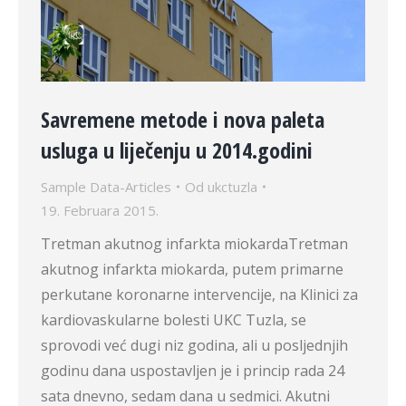
Savremene metode i nova paleta
usluga u liječenju u 2014.godini
Sample Data-Articles
Od
ukctuzla
19. Februara 2015.
Tretman akutnog infarkta miokardaTretman
akutnog infarkta miokarda, putem primarne
perkutane koronarne intervencije, na Klinici za
kardiovaskularne bolesti UKC Tuzla, se
sprovodi već dugi niz godina, ali u posljednjih
godinu dana uspostavljen je i princip rada 24
sata dnevno, sedam dana u sedmici. Akutni