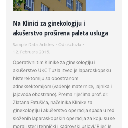
Na Klinici za ginekologiju i
akušerstvo proširena paleta usluga
Sample Data-Articles
Od
ukctuzla
12. Februara 2015.
Operativni tim Klinike za ginekologiju i
akušerstvo UKC Tuzla izveo je laparoskopsku
histerektomiju sa obostranom
adneksektomijom (vađenje maternice, jajnika i
jajovoda obostrano). Prema riječima prof. dr.
Zlatana Fatušića, načelnika Klinike za
ginekologiju i akušerstvo operacija spada u red
složenih laparaskopskih operacija za koju su se
morali steći tehnički i kadrovski uslovi.“Riječ je