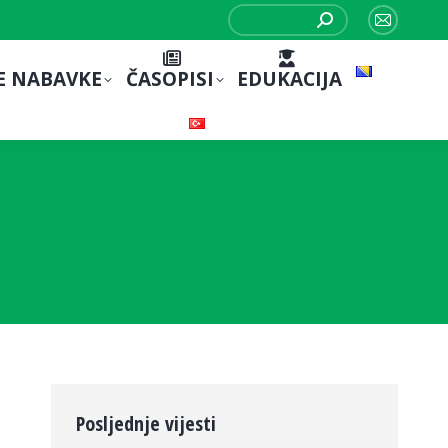
Search:
Mail
page
E NABAVKE
ČASOPISI
EDUKACIJA
opens
in
new
window
Posljednje vijesti