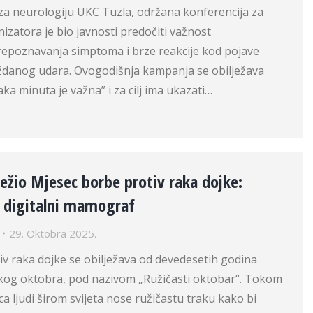
i za neurologiju UKC Tuzla, održana konferencija za
nizatora je bio javnosti predočiti važnost
poznavanja simptoma i brze reakcije kod pojave
danog udara. Ovogodišnja kampanja se obilježava
a minuta je važna” i za cilj ima ukazati…
ježio Mjesec borbe protiv raka dojke:
i digitalni mamograf
29. Oktobra 2025.
v raka dojke se obilježava od devedesetih godina
akog oktobra, pod nazivom „Ružičasti oktobar“. Tokom
ljudi širom svijeta nose ružičastu traku kako bi