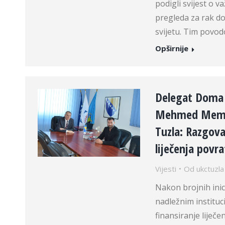
podigli svijest o v
pregleda za rak do
svijetu. Tim povo
Opširnije
Delegat Doma 
Mehmed Memiše
Tuzla: Razgova
liječenja povr
Vijesti
Od
ukctuzla
Nakon brojnih inic
nadležnim instituc
finansiranje liječ