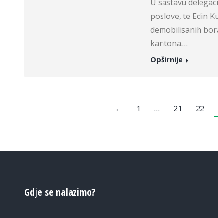
U sastavu delegaci
poslove, te Edin Ku
demobilisanih bor
kantona.…
Opširnije
←
1
…
21
22
Gdje se nalazimo?