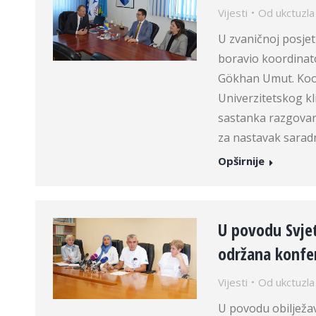
Vijesti
Od
ukctuzla
U zvaničnoj posjet
boravio koordinato
Gökhan Umut. Koor
Univerzitetskog kl
sastanka razgovara
za nastavak saradnj
Opširnije
U povodu Svje
održana konfer
Vijesti
Od
ukctuzla
U povodu obilježa