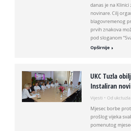
danas je na Klinic
novinare. Cilj orga
blagovremenog pre
prvih znakova mož
pod sloganom “Svak
Opširnije
UKC Tuzla obil
Instaliran nov
Vijesti
Od
ukctuzla
Mjesec borbe proti
prošlog vijeka sv
pomenutog mjeseca 