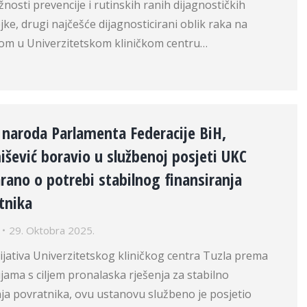
ažnosti prevencije i rutinskih ranih dijagnostičkih
jke, drugi najčešće dijagnosticirani oblik raka na
dom u Univerzitetskom kliničkom centru…
naroda Parlamenta Federacije BiH,
vić boravio u službenoj posjeti UKC
rano o potrebi stabilnog finansiranja
atnika
29. Oktobra 2025.
ijativa Univerzitetskog kliničkog centra Tuzla prema
ijama s ciljem pronalaska rješenja za stabilno
enja povratnika, ovu ustanovu službeno je posjetio