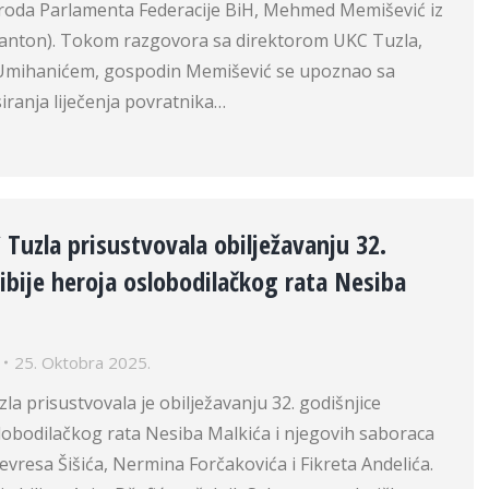
oda Parlamenta Federacije BiH, Mehmed Memišević iz
kanton). Tokom razgovora sa direktorom UKC Tuzla,
 Umihanićem, gospodin Memišević se upoznao sa
ranja liječenja povratnika…
 Tuzla prisustvovala obilježavanju 32.
ibije heroja oslobodilačkog rata Nesiba
25. Oktobra 2025.
la prisustvovala je obilježavanju 32. godišnjice
lobodilačkog rata Nesiba Malkića i njegovih saboraca
evresa Šišića, Nermina Forčakovića i Fikreta Andelića.