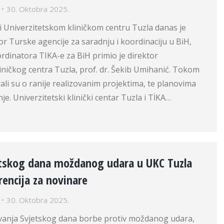
30. Oktobra 2025.
i Univerzitetskom kliničkom centru Tuzla danas je
r Turske agencije za saradnju i koordinaciju u BiH,
dinatora TIKA-e za BiH primio je direktor
iničkog centra Tuzla, prof. dr. Šekib Umihanić. Tokom
li su o ranije realizovanim projektima, te planovima
e. Univerzitetski klinički centar Tuzla i TİKA…
tskog dana moždanog udara u UKC Tuzla
encija za novinare
30. Oktobra 2025.
vanja Svjetskog dana borbe protiv moždanog udara,