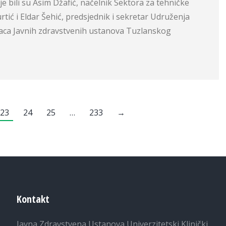
je bili su Asim Džafić, načelnik Sektora za tehničke
rtić i Eldar Šehić, predsjednik i sekretar Udruženja
aca Javnih zdravstvenih ustanova Tuzlanskog
23
24
25
…
233
→
Kontakt
Javna Zdravstvena Ustanova Univerzitetski Klinički