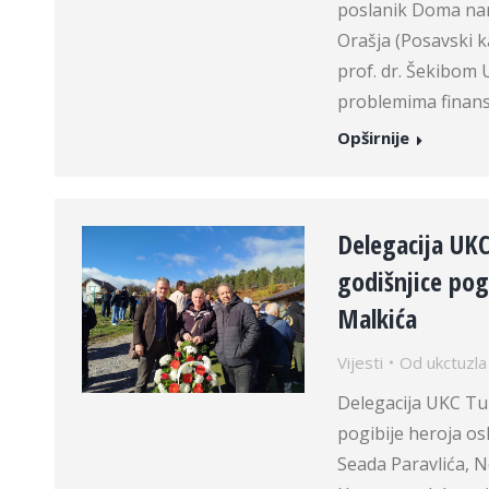
poslanik Doma nar
Orašja (Posavski 
prof. dr. Šekibom
problemima finansi
Opširnije
Delegacija UKC
godišnjice pog
Malkića
Vijesti
Od
ukctuzla
Delegacija UKC Tuz
pogibije heroja os
Seada Paravlića, N