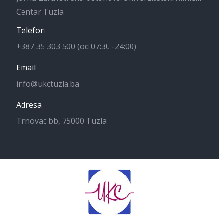
Centar Tuzla
Telefon
+387 35 303 500 (od 07:30 -24:00)
Email
info@ukctuzla.ba
Adresa
Trnovac bb, 75000 Tuzla