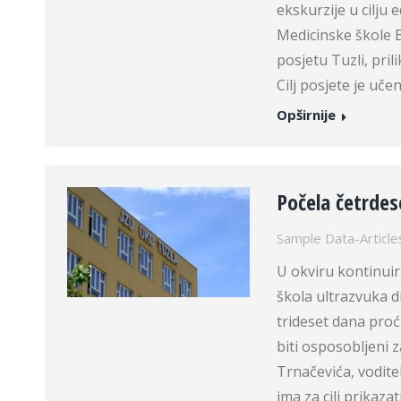
ekskurzije u cilju
Medicinske škole 
posjetu Tuzli, pril
Cilj posjete je uče
Opširnije
Počela četrde
Sample Data-Article
U okviru kontinuir
škola ultrazvuka 
trideset dana proć
biti osposobljeni 
Trnačevića, vodite
ima za cilj prikazat