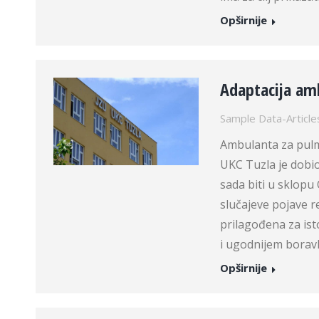
Opširnije
Adaptacija am
Sample Data-Article
Ambulanta za pulmo
UKC Tuzla je dobio
sada biti u sklopu 
slučajeve pojave r
prilagođena za isto
i ugodnijem bora
Opširnije