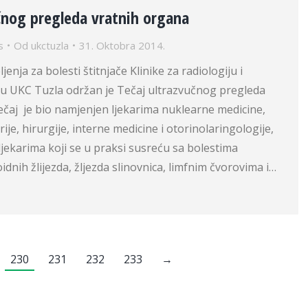
čnog pregleda vratnih organa
s
Od
ukctuzla
31. Oktobra 2014.
ljenja za bolesti štitnjače Klinike za radiologiju i
u UKC Tuzla održan je Tečaj ultrazvučnog pregleda
ečaj je bio namjenjen ljekarima nuklearne medicine,
trije, hirurgije, interne medicine i otorinolaringologije,
ljekarima koji se u praksi susreću sa bolestima
oidnih žlijezda, žljezda slinovnica, limfnim čvorovima i…
230
231
232
233
→