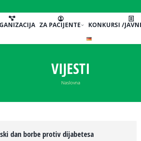
GANIZACIJA
ZA PACIJENTE
KONKURSI /JAVN
VIJESTI
You are here:
Naslovna
tski dan borbe protiv dijabetesa