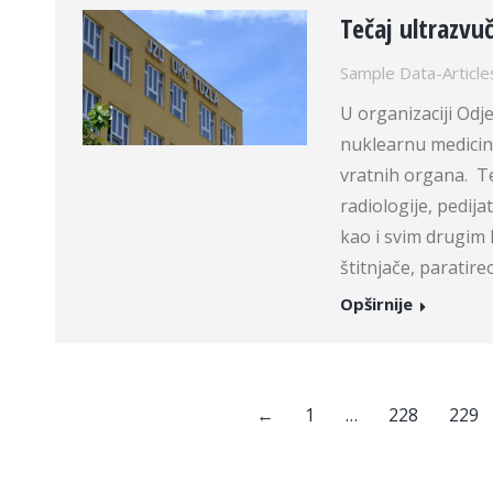
Tečaj ultrazvu
Sample Data-Article
U organizaciji Odje
nuklearnu medicin
vratnih organa. T
radiologije, pedija
kao i svim drugim 
štitnjače, paratire
Opširnije
←
1
…
228
229