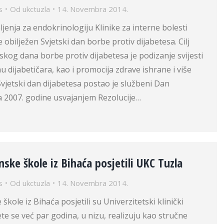
s
Od
ukctuzla
14. Novembra 2014.
ljenja za endokrinologiju Klinike za interne bolesti
 obilježen Svjetski dan borbe protiv dijabetesa. Cilj
tskog dana borbe protiv dijabetesa je podizanje svijesti
u dijabetičara, kao i promocija zdrave ishrane i više
 Svjetski dan dijabetesa postao je službeni Dan
a 2007. godine usvajanjem Rezolucije…
nske škole iz Bihaća posjetili UKC Tuzla
s
Od
ukctuzla
14. Novembra 2014.
škole iz Bihaća posjetili su Univerzitetski klinički
ete se već par godina, u nizu, realizuju kao stručne