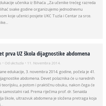
 edukacije učenika iz Bihaća. „Za učenike trećeg razreda
Bihać svake godine organizujemo jednodnevnu
ikom koje učenici posjete UKC Tuzla i Centar za srce.
nike…
set prva UZ škola dijagnostike abdomena
s
Od
ukctuzla
11. Novembra 2014.
ane edukacije, 3. novembra 2014. godine, počela je 41.
dijagnostike abdomena. Devet polaznika će u narednih
i teorijsku, a potom i praktičnu obuku, nakon čega će
za samostalni rad. Prema riječima prof. dr. Senaida
lja škole, ultrazvuk abdomena je složena pretraga koja
i…