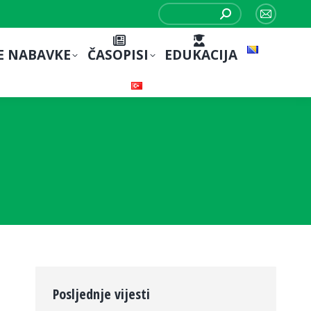
Search:
Mail
page
E NABAVKE
ČASOPISI
EDUKACIJA
opens
in
new
window
Posljednje vijesti