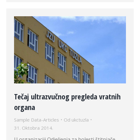
Tečaj ultrazvučnog pregleda vratnih
organa
Sample Data-Articles
Od
ukctuzla
31. Oktobra 2014.
U organizaciji Odjeljenja za bolesti štitnjače