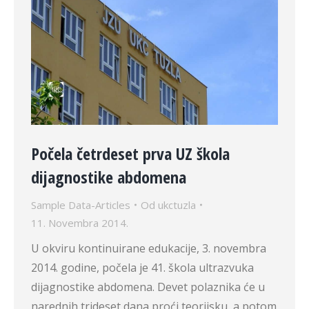
Počela četrdeset prva UZ škola
dijagnostike abdomena
Sample Data-Articles
Od
ukctuzla
11. Novembra 2014.
U okviru kontinuirane edukacije, 3. novembra
2014. godine, počela je 41. škola ultrazvuka
dijagnostike abdomena. Devet polaznika će u
narednih trideset dana proći teorijsku, a potom