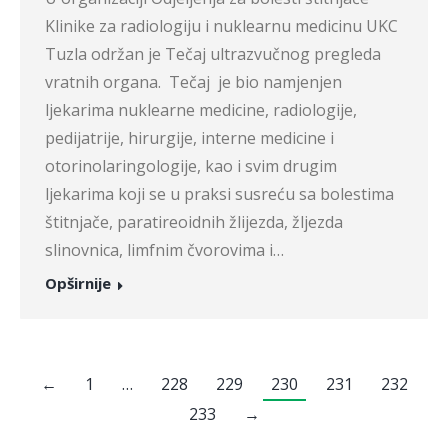
Klinike za radiologiju i nuklearnu medicinu UKC
Tuzla održan je Tečaj ultrazvučnog pregleda
vratnih organa. Tečaj je bio namjenjen
ljekarima nuklearne medicine, radiologije,
pedijatrije, hirurgije, interne medicine i
otorinolaringologije, kao i svim drugim
ljekarima koji se u praksi susreću sa bolestima
štitnjače, paratireoidnih žlijezda, žljezda
slinovnica, limfnim čvorovima i…
Opširnije
←
1
…
228
229
230
231
232
233
→