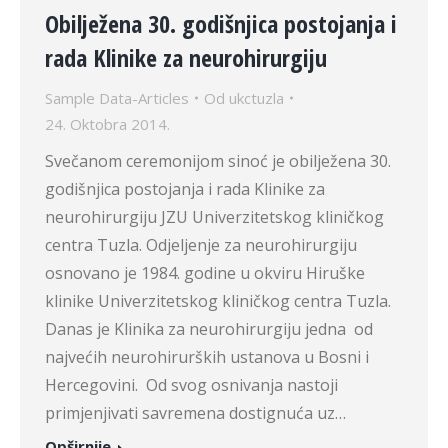
Obilježena 30. godišnjica postojanja i
rada Klinike za neurohirurgiju
Sample Data-Articles
Od
ukctuzla
24. Oktobra 2014.
Svečanom ceremonijom sinoć je obilježena 30.
godišnjica postojanja i rada Klinike za
neurohirurgiju JZU Univerzitetskog kliničkog
centra Tuzla. Odjeljenje za neurohirurgiju
osnovano je 1984. godine u okviru Hiruške
klinike Univerzitetskog kliničkog centra Tuzla.
Danas je Klinika za neurohirurgiju jedna od
najvećih neurohirurških ustanova u Bosni i
Hercegovini. Od svog osnivanja nastoji
primjenjivati savremena dostignuća uz…
Opširnije