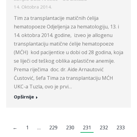
14. Oktobra 2014.
Tim za transplantacije matičnih ćelija
hematopoeze Odjeljenja za hematologiju, 13. i
14. oktobra 2014. godine, izveo je allogenu
transplantaciju matične ćelije hematopoeze
(MĆH) kod pacijentice u dobi od 28 godina, koja
se liječi od teškog oblika aplastične anemije.
Prema riječima doc. dr. Aide Arnautović
Ćustović, šefa Tima za transplantaciju MĆH
UKC-a Tuzla, ovo je prvi…
Opširnije
←
1
…
229
230
231
232
233
→