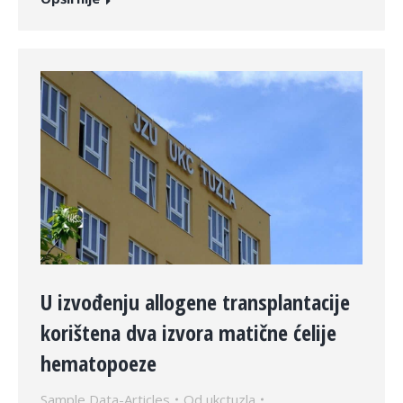
U izvođenju allogene transplantacije
korištena dva izvora matične ćelije
hematopoeze
Sample Data-Articles
Od
ukctuzla