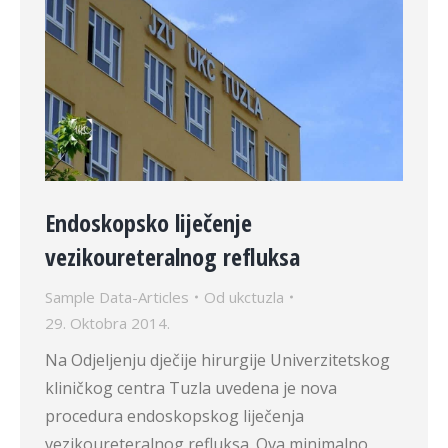
Endoskopsko liječenje
vezikoureteralnog refluksa
Sample Data-Articles
Od
ukctuzla
29. Oktobra 2014.
Na Odjeljenju dječije hirurgije Univerzitetskog
kliničkog centra Tuzla uvedena je nova
procedura endoskopskog liječenja
vezikoureteralnog refluksa. Ova minimalno