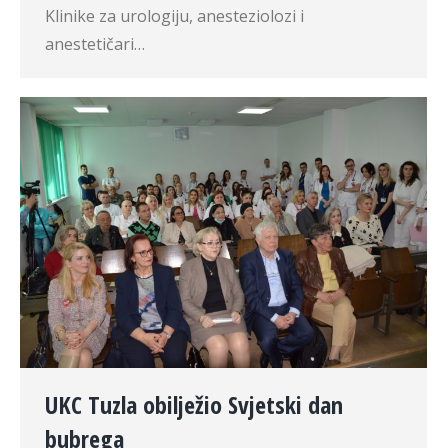
Klinike za urologiju, anesteziolozi i
anestetičari…
UKC Tuzla obilježio Svjetski dan
bubrega