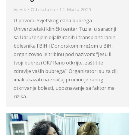
Vijesti
Od
ukctuzla
14. Marta 2025.
U povodu Svjetskog dana bubrega
Univerzitetski klinički centar Tuzla, u saradnji
sa Udruženjem dijaliziranih i transplantiranih
bolesnika FBiH i Donorskom mrežom u BiH,
organizovao je tribinu pod nazivom: “Jesu li
tvoji bubrezi OK? Rano otkrijte, zaštitite
zdravlje vaših bubrega”. Organizatori su za cilj
imali ukazati na značaj promocije ranog
otkrivanja bolesti, upoznavanje sa faktorima
rizika…