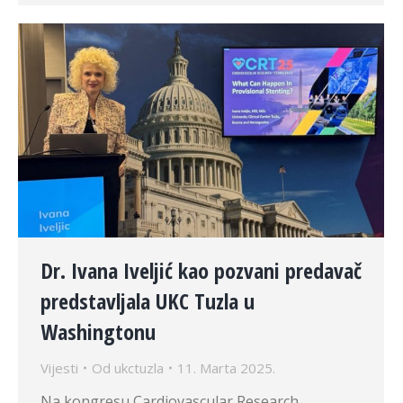
Dr. Ivana Iveljić kao pozvani predavač
predstavljala UKC Tuzla u
Washingtonu
Vijesti
Od
ukctuzla
11. Marta 2025.
Na kongresu Cardiovascular Research