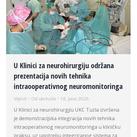
U Klinici za neurohirurgiju održana
prezentacija novih tehnika
intraooperativnog neuromonitoringa
Vijesti
Od
ukctuzla
18. Juna 2026.
U Klinici za neurohirurgjiu UKC Tuzla izvršena
je demonstracijska integracija novih tehnika
intraoperativnog neuromonitoringa u kliničku
praksu, uz upotrebu integriranog sistema za