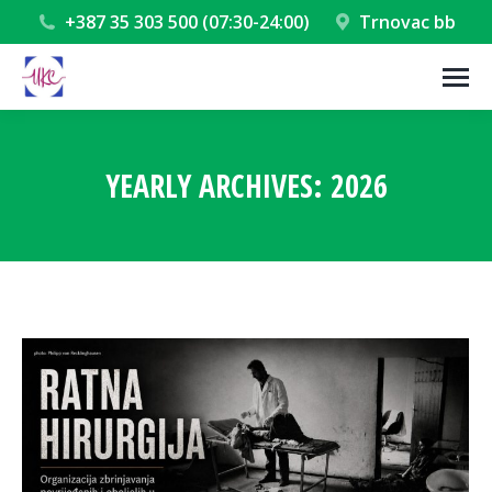
+387 35 303 500 (07:30-24:00)
Trnovac bb
YEARLY ARCHIVES:
2026
You are here: