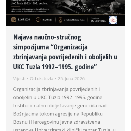
Najava naučno-stručnog
simpozijuma “Organizacija
zbrinjavanja povrijeđenih i oboljelih u
UKC Tuzla 1992–1995. godine”
Vijesti
Od
ukctuzla
25. Juna 2026.
Organizacija zbrinjavanja povrijeđenih i
oboljelih u UKC Tuzla 1992–1995. godine
Institucionalno obilježavanje genocida nad
Bošnjacima tokom agresije na Republiku
Bosnu i Hercegovinu Javna zdravstvena
ustanova Univerzitetski klinički centar Tuzla, u