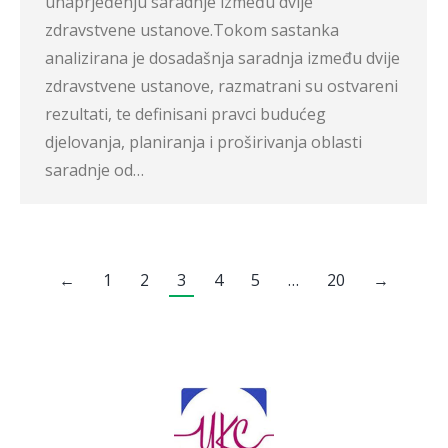
unaprjeđenju saradnje između dvije
zdravstvene ustanove.Tokom sastanka
analizirana je dosadašnja saradnja između dvije
zdravstvene ustanove, razmatrani su ostvareni
rezultati, te definisani pravci budućeg
djelovanja, planiranja i proširivanja oblasti
saradnje od…
←
1
2
3
4
5
…
20
→