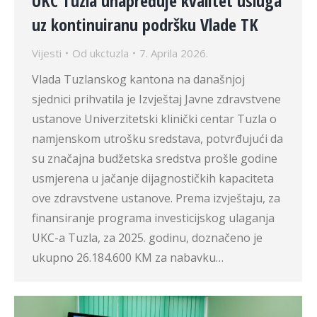
UKC Tuzla unapređuje kvalitet usluga
uz kontinuiranu podršku Vlade TK
Vijesti
Od
ukctuzla
7. Aprila 2026.
Vlada Tuzlanskog kantona na današnjoj
sjednici prihvatila je Izvještaj Javne zdravstvene
ustanove Univerzitetski klinički centar Tuzla o
namjenskom utrošku sredstava, potvrđujući da
su značajna budžetska sredstva prošle godine
usmjerena u jačanje dijagnostičkih kapaciteta
ove zdravstvene ustanove. Prema izvještaju, za
finansiranje programa investicijskog ulaganja
UKC-a Tuzla, za 2025. godinu, doznačeno je
ukupno 26.184.600 KM za nabavku…