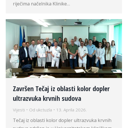
riječima načelnika Klinike…
Završen Tečaj iz oblasti kolor dopler
ultrazvuka krvnih sudova
Vijesti
Od
ukctuzla
13. Aprila 2026.
Tečaj iz oblasti kolor dopler ultrazvuka krvnih