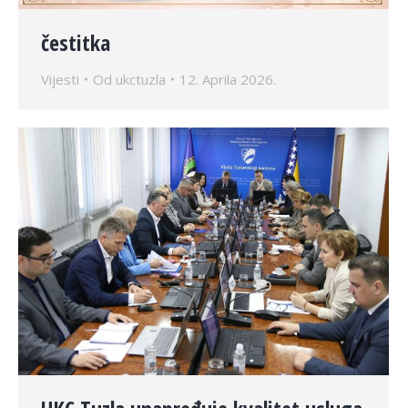
čestitka
Vijesti
Od
ukctuzla
12. Aprila 2026.