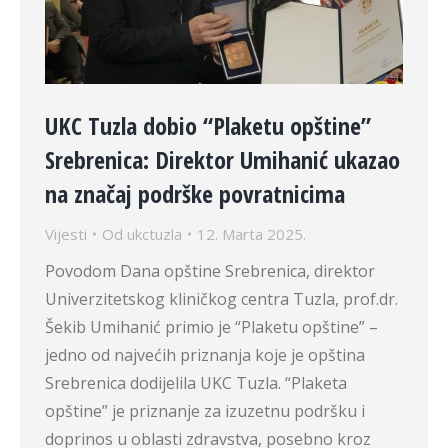
UKC Tuzla dobio “Plaketu opštine”
Srebrenica: Direktor Umihanić ukazao
na značaj podrške povratnicima
Vijesti
Od
ukctuzla
12. Marta 2025.
Povodom Dana opštine Srebrenica, direktor
Univerzitetskog kliničkog centra Tuzla, prof.dr.
Šekib Umihanić primio je “Plaketu opštine” –
jedno od najvećih priznanja koje je opština
Srebrenica dodijelila UKC Tuzla. “Plaketa
opštine” je priznanje za izuzetnu podršku i
doprinos u oblasti zdravstva, posebno kroz