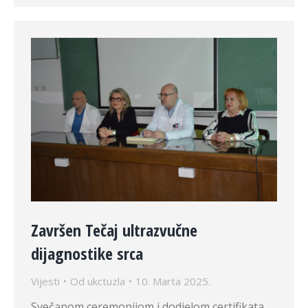
Završen Tečaj ultrazvučne
dijagnostike srca
Vijesti
Od
ukctuzla
10. Marta 2025.
Svečanom ceremonijom i dodjelom certifikata