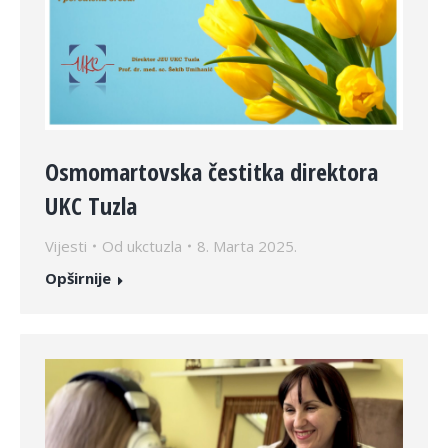
Osmomartovska čestitka direktora
UKC Tuzla
Vijesti
Od
ukctuzla
8. Marta 2025.
Opširnije