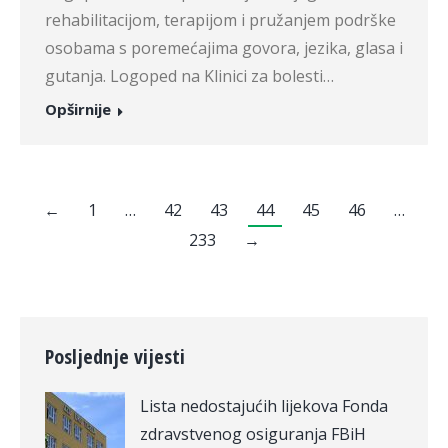
rehabilitacijom, terapijom i pružanjem podrške
osobama s poremećajima govora, jezika, glasa i
gutanja. Logoped na Klinici za bolesti…
Opširnije
←
1
…
42
43
44
45
46
…
233
→
Posljednje vijesti
Lista nedostajućih lijekova Fonda
zdravstvenog osiguranja FBiH