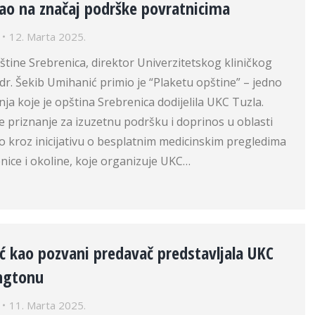
ao na značaj podrške povratnicima
12. Marta 2025.
ine Srebrenica, direktor Univerzitetskog kliničkog
.dr. Šekib Umihanić primio je “Plaketu opštine” – jedno
nja koje je opština Srebrenica dodijelila UKC Tuzla.
je priznanje za izuzetnu podršku i doprinos u oblasti
 kroz inicijativu o besplatnim medicinskim pregledima
nice i okoline, koje organizuje UKC…
jić kao pozvani predavač predstavljala UKC
ngtonu
11. Marta 2025.