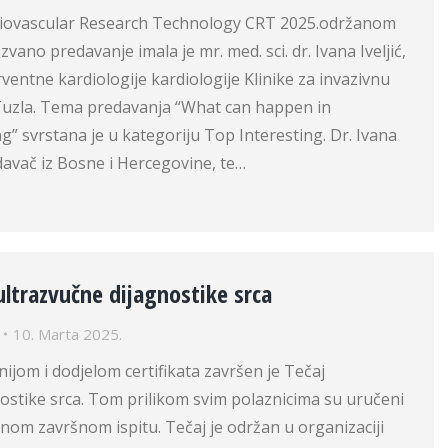
iovascular Research Technology CRT 2025.održanom
ano predavanje imala je mr. med. sci. dr. Ivana Iveljić,
rventne kardiologije kardiologije Klinike za invazivnu
Tuzla. Tema predavanja “What can happen in
ng” svrstana je u kategoriju Top Interesting. Dr. Ivana
redavač iz Bosne i Hercegovine, te…
ultrazvučne dijagnostike srca
10. Marta 2025.
jom i dodjelom certifikata završen je Tečaj
ostike srca. Tom prilikom svim polaznicima su uručeni
ženom završnom ispitu. Tečaj je održan u organizaciji