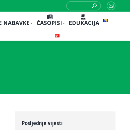
Search:
Mail
page
E NABAVKE
ČASOPISI
EDUKACIJA
opens
in
new
window
Posljednje vijesti