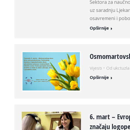
Sektora za naučno-
uz saradnju Ljekar
osavremeni i pobol
Opširnije
Osmomartovska
Vijesti
Od
ukctuzla
Opširnije
6. mart – Evro
značaju logop