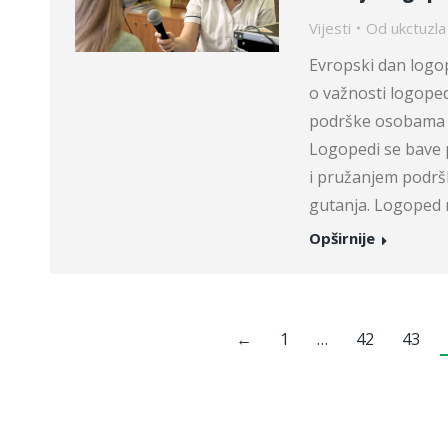
Vijesti
Od
ukctuzla
Evropski dan logope
o važnosti logoped
podrške osobama k
Logopedi se bave p
i pružanjem podrš
gutanja. Logoped n
Opširnije
←
1
…
42
43