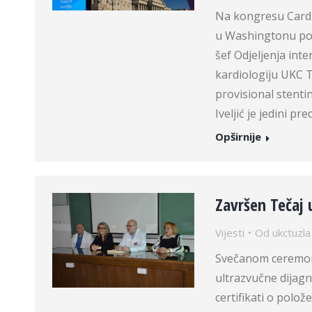
Na kongresu Card
u Washingtonu pozv
šef Odjeljenja inte
kardiologiju UKC 
provisional stenti
Iveljić je jedini p
Opširnije
Završen Tečaj 
Vijesti
Od
ukctuzla
Svečanom ceremoni
ultrazvučne dijagn
certifikati o polo