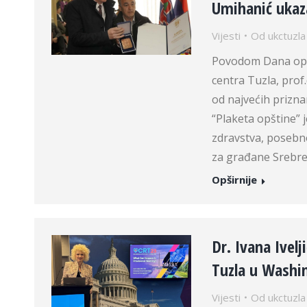
Umihanić ukaz
Vijesti
Od
ukctuzla
Povodom Dana opšt
centra Tuzla, prof
od najvećih prizna
“Plaketa opštine” 
zdravstva, posebno
za građane Srebre
Opširnije
Dr. Ivana Ivel
Tuzla u Washi
Vijesti
Od
ukctuzla