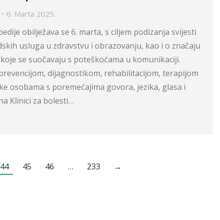
6. Marta 2025.
dije obilježava se 6. marta, s ciljem podizanja svijesti
skih usluga u zdravstvu i obrazovanju, kao i o značaju
oje se suočavaju s poteškoćama u komunikaciji.
revencijom, dijagnostikom, rehabilitacijom, terapijom
ke osobama s poremećajima govora, jezika, glasa i
a Klinici za bolesti…
44
45
46
…
233
→