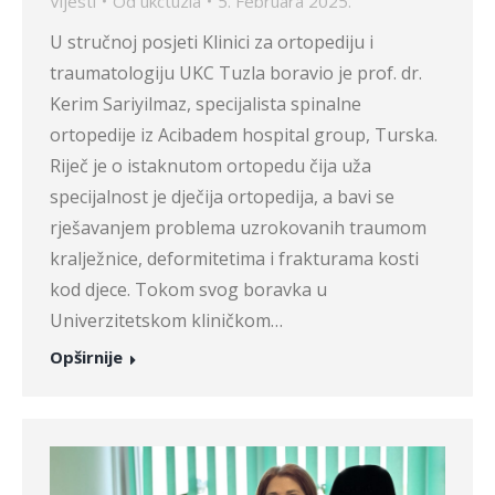
Vijesti
Od
ukctuzla
5. Februara 2025.
U stručnoj posjeti Klinici za ortopediju i
traumatologiju UKC Tuzla boravio je prof. dr.
Kerim Sariyilmaz, specijalista spinalne
ortopedije iz Acibadem hospital group, Turska.
Riječ je o istaknutom ortopedu čija uža
specijalnost je dječija ortopedija, a bavi se
rješavanjem problema uzrokovanih traumom
kralježnice, deformitetima i frakturama kosti
kod djece. Tokom svog boravka u
Univerzitetskom kliničkom…
Opširnije