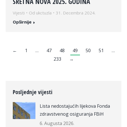
SRETNA NOVA 2025. GODINA
Vijesti
Od
ukctuzla
31. Decembra 2024.
Opširnije
←
1
…
47
48
49
50
51
…
233
→
Posljednje vijesti
Lista nedostajućih lijekova Fonda
zdravstvenog osiguranja FBiH
6. Augusta 2026.