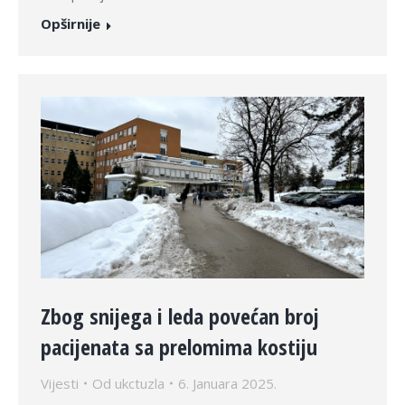
Opširnije
Zbog snijega i leda povećan broj
pacijenata sa prelomima kostiju
Vijesti
Od
ukctuzla
6. Januara 2025.