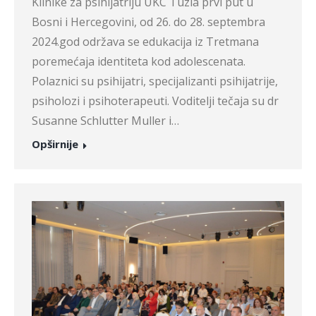
Klinike za psihijatriju UKC Tuzla prvi put u
Bosni i Hercegovini, od 26. do 28. septembra
2024.god održava se edukacija iz Tretmana
poremećaja identiteta kod adolescenata.
Polaznici su psihijatri, specijalizanti psihijatrije,
psiholozi i psihoterapeuti. Voditelji tečaja su dr
Susanne Schlutter Muller i…
Opširnije