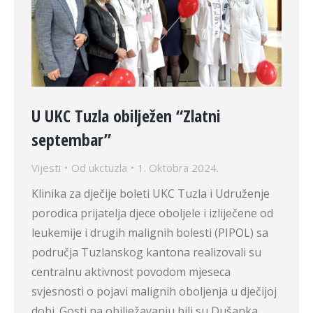
U UKC Tuzla obilježen “Zlatni
septembar”
Vijesti
Od
ukctuzla
1. Oktobra 2024.
Klinika za dječije boleti UKC Tuzla i Udruženje
porodica prijatelja djece oboljele i izliječene od
leukemije i drugih malignih bolesti (PIPOL) sa
područja Tuzlanskog kantona realizovali su
centralnu aktivnost povodom mjeseca
svjesnosti o pojavi malignih oboljenja u dječijoj
dobi. Gosti na obilježavanju bili su Dušanka