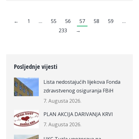
←
1
…
55
56
57
58
59
…
233
→
Posljednje vijesti
Lista nedostajućih lijekova Fonda
zdravstvenog osiguranja FBiH
7. Augusta 2026.
PLAN AKCIJA DARIVANJA KRVI
7. Augusta 2026.