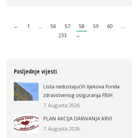
←
1
…
56
57
58
59
60
…
233
→
Posljednje vijesti
Lista nedostajućih lijekova Fonda
zdravstvenog osiguranja FBiH
7. Augusta 2026.
PLAN AKCIJA DARIVANJA KRVI
7. Augusta 2026.