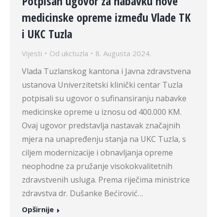
Potpisan ugovor za nabavku nove
medicinske opreme između Vlade TK
i UKC Tuzla
Vijesti
Od
ukctuzla
8. Augusta 2024.
Vlada Tuzlanskog kantona i Javna zdravstvena
ustanova Univerzitetski klinički centar Tuzla
potpisali su ugovor o sufinansiranju nabavke
medicinske opreme u iznosu od 400.000 KM.
Ovaj ugovor predstavlja nastavak značajnih
mjera na unapređenju stanja na UKC Tuzla, s
ciljem modernizacije i obnavljanja opreme
neophodne za pružanje visokokvalitetnih
zdravstvenih usluga. Prema riječima ministrice
zdravstva dr. Dušanke Bećirović…
Opširnije