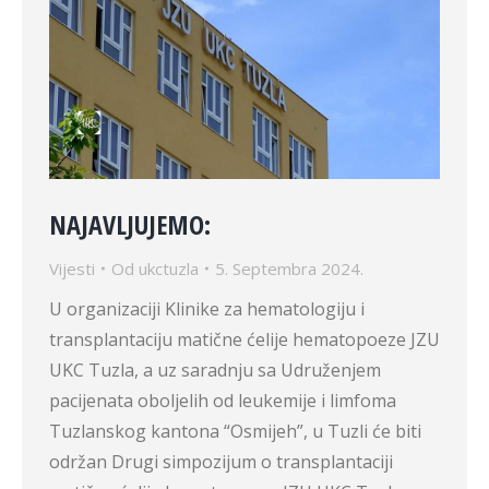
NAJAVLJUJEMO:
Vijesti
Od
ukctuzla
5. Septembra 2024.
U organizaciji Klinike za hematologiju i
transplantaciju matične ćelije hematopoeze JZU
UKC Tuzla, a uz saradnju sa Udruženjem
pacijenata oboljelih od leukemije i limfoma
Tuzlanskog kantona “Osmijeh”, u Tuzli će biti
održan Drugi simpozijum o transplantaciji